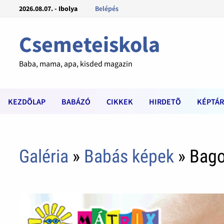
2026.08.07. - Ibolya
Belépés
Csemeteiskola
Baba, mama, apa, kisded magazin
KEZDÕLAP
BABÁZÓ
CIKKEK
HIRDETÕ
KÉPTÁR
Galéria
»
Babás képek
» Bago