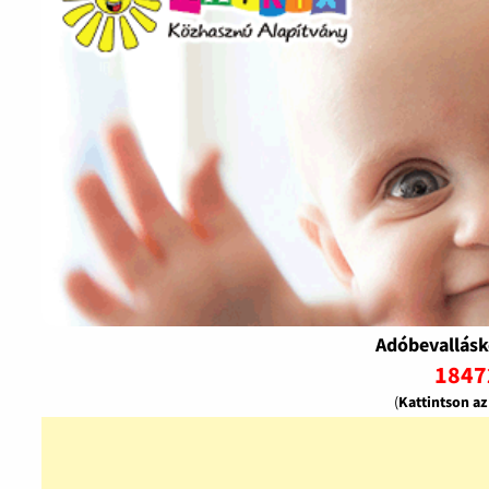
Adóbevallásk
1847
(
Kattintson a