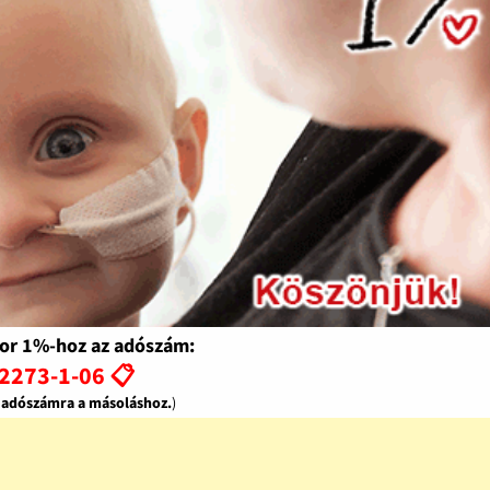
or 1%-hoz az adószám:
2273-1-06 📋
z adószámra a másoláshoz.
)