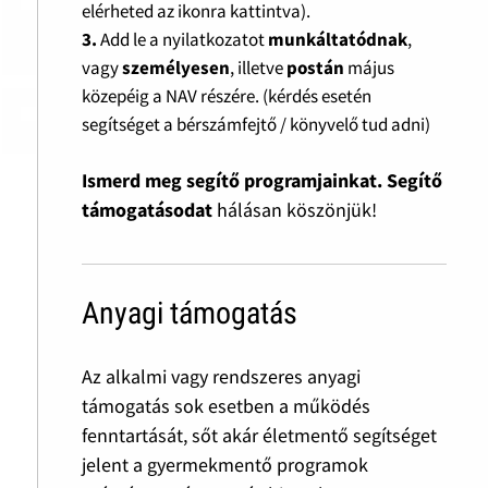
elérheted az ikonra kattintva).
3.
Add le a nyilatkozatot
munkáltatódnak
,
vagy
személyesen
, illetve
postán
május
közepéig a NAV részére. (kérdés esetén
segítséget a bérszámfejtő / könyvelő tud adni)
Ismerd meg segítő programjainkat. Segítő
támogatásodat
hálásan köszönjük!
Anyagi támogatás
Az alkalmi vagy rendszeres anyagi
támogatás sok esetben a működés
fenntartását, sőt akár életmentő segítséget
jelent a gyermekmentő programok