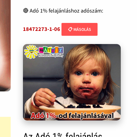
🔴 Adó 1% felajánláshoz adószám:
18472273-1-06
📋 MÁSOLÁS
Az Adó 1% felajánlás