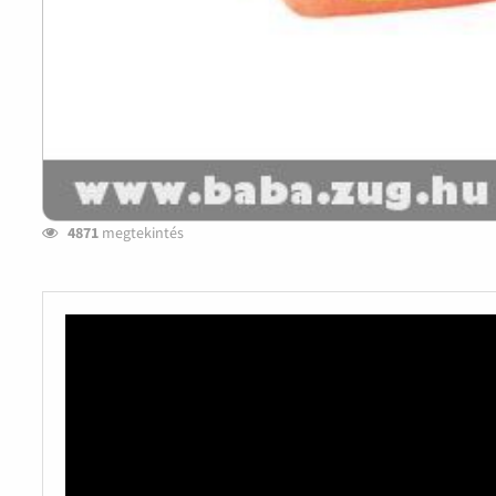
4871
megtekintés