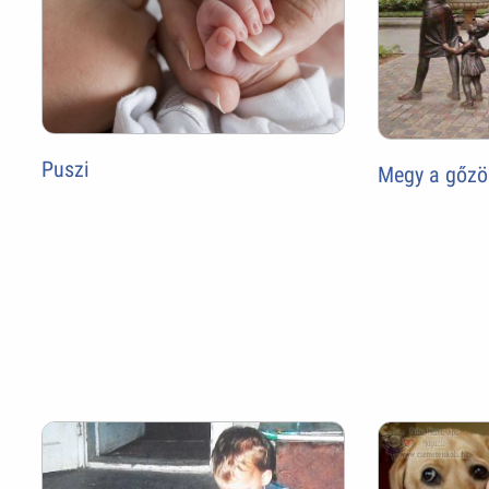
Puszi
Megy a gőzös