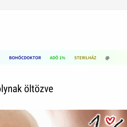
BOHÓCDOKTOR
ADÓ 1%
STERILHÁZ
@
lynak öltözve