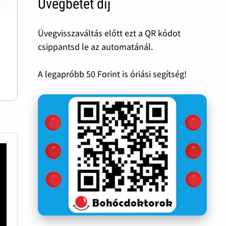
Üvegbetét díj
Üvegvisszaváltás előtt ezt a QR kódot
csippantsd le az automatánál.
A legapróbb 50 Forint is óriási segítség!