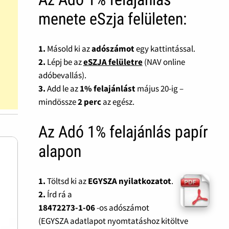
menete eSzja felületen:
1.
Másold ki az
adószámot
egy kattintással.
2.
Lépj be az
eSZJA felületre
(NAV online
adóbevallás).
3.
Add le az
1% felajánlást
május 20-ig –
mindössze
2 perc
az egész.
Az Adó 1% felajánlás papír
alapon
1.
Töltsd ki az
EGYSZA nyilatkozatot
.
2.
Írd rá a
18472273-1-06
-os adószámot
(EGYSZA adatlapot nyomtatáshoz kitöltve