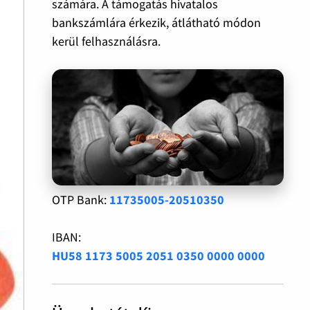
számára. A támogatás hivatalos
bankszámlára érkezik, átlátható módon
kerül felhasználásra.
OTP Bank:
11735005-20510350
IBAN:
HU58 1173 5005 2051 0350 0000 0000