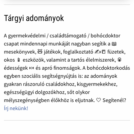
Tárgyi adományok
A gyermekvédelmi / családtámogató / bohócdoktor
csapat mindennapi munkáját nagyban segítik a 📖
mesekönyvek, 🧸 játékok, foglalkoztató ✍️📒 füzetek,
okos 📱 eszközök, valamint a tartós élelmiszerek, 🥫
édességek 🍬 és apró finomságok. A bohócdoktorkodás
egyben szociális segítségnyújtás is: az adományok
gyakran rászoruló családokhoz, kisgyermekekhez,
egészségügyi dolgozókhoz, sőt olykor
mélyszegénységben élőkhöz is eljutnak. 🤍 Segítenél?
Írj nekünk!