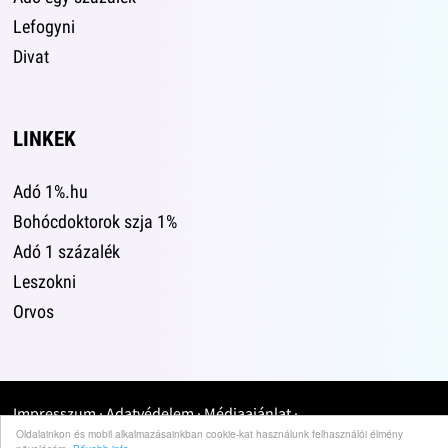
Lefogyni
Divat
LINKEK
Adó 1%.hu
Bohócdoktorok szja 1%
Adó 1 százalék
Leszokni
Orvos
Impresszum
·
Adatvédelem
·
Médiaajánlat
·
Oldalainkon és mobil alkalmazásainkban cookie-kat használunk felhasználói élmény