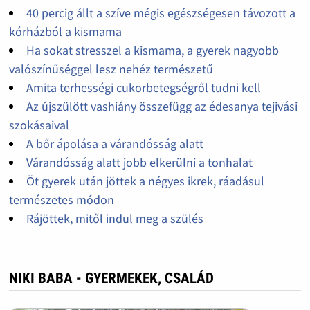
40 percig állt a szíve mégis egészségesen távozott a
kórházból a kismama
Ha sokat stresszel a kismama, a gyerek nagyobb
valószínűséggel lesz nehéz természetű
Amita terhességi cukorbetegségről tudni kell
Az újszülött vashiány összefügg az édesanya tejivási
szokásaival
A bőr ápolása a várandósság alatt
Várandósság alatt jobb elkerülni a tonhalat
Öt gyerek után jöttek a négyes ikrek, ráadásul
természetes módon
Rájöttek, mitől indul meg a szülés
NIKI BABA - GYERMEKEK, CSALÁD