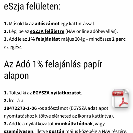
eSzja felületen:
1.
Másold ki az
adószámot
egy kattintással.
2.
Lépj be az
eSZJA felületre
(NAV online adóbevallás).
3.
Add le az
1% felajánlást
május 20-ig – mindössze
2 perc
az egész.
Az Adó 1% felajánlás papír
alapon
1.
Töltsd ki az
EGYSZA nyilatkozatot
.
2.
Írd rá a
18472273-1-06
-os adószámot (EGYSZA adatlapot
nyomtatáshoz kitöltve elérheted az ikonra kattintva).
3.
Add le a nyilatkozatot
munkáltatódnak
, vagy
személyesen
, illetve
postán
május közepéig a NAV részére.