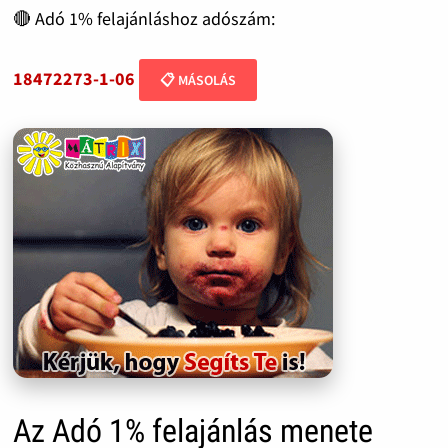
🔴 Adó 1% felajánláshoz adószám:
18472273-1-06
📋 MÁSOLÁS
Az Adó 1% felajánlás menete