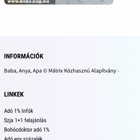
INFORMÁCIÓK
Baba, Anya, Apa © Mátrix Közhasznú Alapítvány -
LINKEK
Adó 1% Infók
Szja 1+1 felajánlás
Bohócdoktor adó 1%
Adó egy százalék