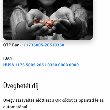
OTP Bank:
11735005-20510350
IBAN:
HU58 1173 5005 2051 0350 0000 0000
Üvegbetét díj
Üvegvisszaváltás előtt ezt a QR kódot csippantsd le az
automatánál.