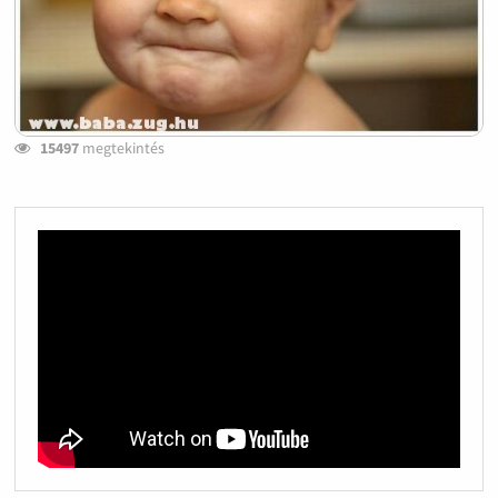
15497
megtekintés