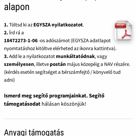
alapon
1.
Töltsd ki az
EGYSZA nyilatkozatot
.
2.
Írd rá a
18472273-1-06
-os adószámot (EGYSZA adatlapot
nyomtatáshoz kitöltve elérheted az ikonra kattintva).
3.
Add le a nyilatkozatot
munkáltatódnak
, vagy
személyesen
, illetve
postán
május közepéig a NAV részére.
(kérdés esetén segítséget a bérszámfejtő / könyvelő tud
adni)
Ismerd meg segítő programjainkat. Segítő
támogatásodat
hálásan köszönjük!
Anyagi támogatás