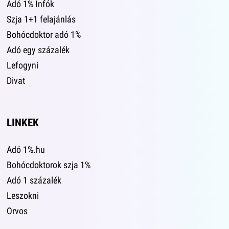
Adó 1% Infók
Szja 1+1 felajánlás
Bohócdoktor adó 1%
Adó egy százalék
Lefogyni
Divat
LINKEK
Adó 1%.hu
Bohócdoktorok szja 1%
Adó 1 százalék
Leszokni
Orvos