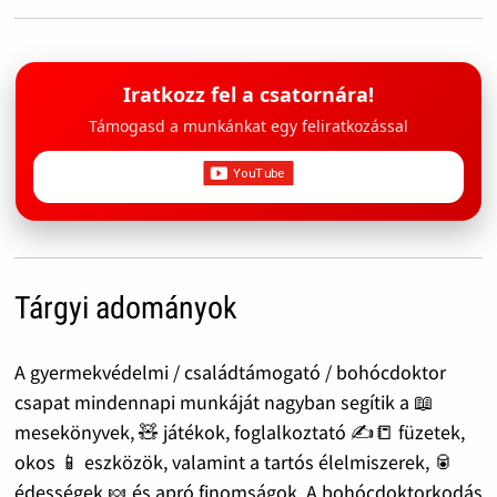
Iratkozz fel a csatornára!
Támogasd a munkánkat egy feliratkozással
Tárgyi adományok
A gyermekvédelmi / családtámogató / bohócdoktor
csapat mindennapi munkáját nagyban segítik a 📖
mesekönyvek, 🧸 játékok, foglalkoztató ✍️📒 füzetek,
okos 📱 eszközök, valamint a tartós élelmiszerek, 🥫
édességek 🍬 és apró finomságok. A bohócdoktorkodás