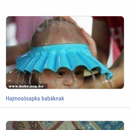
Hajmosósapka babáknak