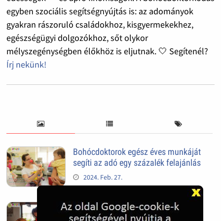
egyben szociális segítségnyújtás is: az adományok
gyakran rászoruló családokhoz, kisgyermekekhez,
egészségügyi dolgozókhoz, sőt olykor
mélyszegénységben élőkhöz is eljutnak. 🤍 Segítenél?
Írj nekünk!
Bohócdoktorok egész éves munkáját
segíti az adó egy százalék felajánlás
2024. Feb. 27.
Adó 1% felajánlással adóbevalláskor
segítheted a gyermekmentést