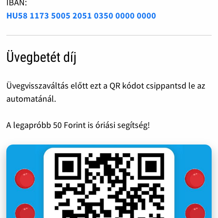
IBAN:
HU58 1173 5005 2051 0350 0000 0000
Üvegbetét díj
Üvegvisszaváltás előtt ezt a QR kódot csippantsd le az
automatánál.
A legapróbb 50 Forint is óriási segítség!