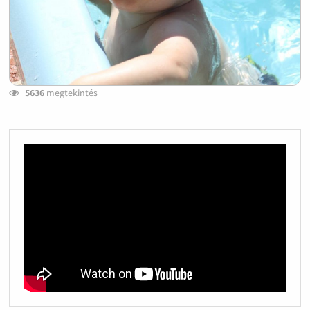
5636
megtekintés