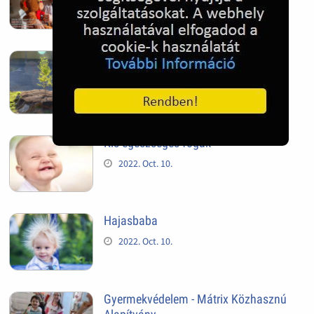
2024. Feb. 27.
Mindig van újra, és újra
2022. Nov. 05.
Kis egészséges fogak
2022. Oct. 10.
Hajasbaba
2022. Oct. 10.
Gyermekvédelem - Mátrix Közhasznú