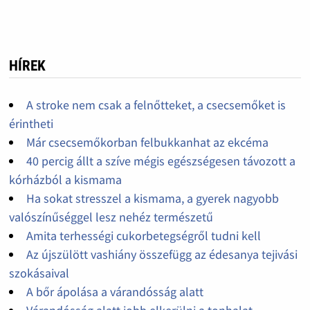
HÍREK
A stroke nem csak a felnőtteket, a csecsemőket is
érintheti
Már csecsemőkorban felbukkanhat az ekcéma
40 percig állt a szíve mégis egészségesen távozott a
kórházból a kismama
Ha sokat stresszel a kismama, a gyerek nagyobb
valószínűséggel lesz nehéz természetű
Amita terhességi cukorbetegségről tudni kell
Az újszülött vashiány összefügg az édesanya tejivási
szokásaival
A bőr ápolása a várandósság alatt