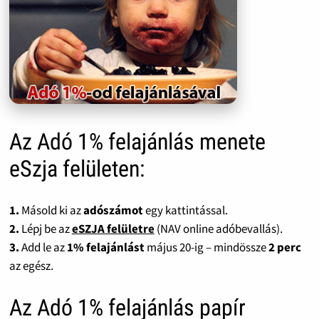
Az Adó 1% felajánlás menete
eSzja felületen:
1.
Másold ki az
adószámot
egy kattintással.
2.
Lépj be az
eSZJA felületre
(NAV online adóbevallás).
3.
Add le az
1% felajánlást
május 20-ig – mindössze
2 perc
az egész.
Az Adó 1% felajánlás papír