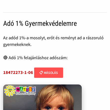
Adó 1% Gyermekvédelemre
Az adód 1%-a mosolyt, erőt és reményt ad a rászoruló
gyermekeknek.
🔴 Adó 1% felajánláshoz adószám:
18472273-1-06
📋 MÁSOLÁS