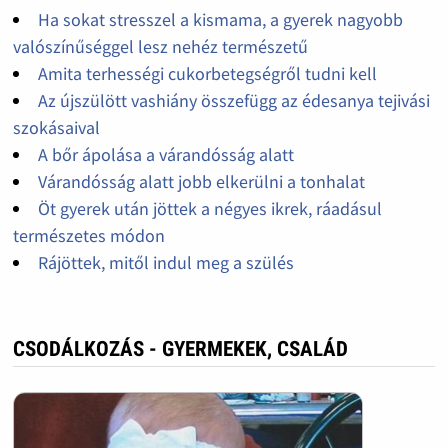
Ha sokat stresszel a kismama, a gyerek nagyobb
valószínűséggel lesz nehéz természetű
Amita terhességi cukorbetegségről tudni kell
Az újszülött vashiány összefügg az édesanya tejivási
szokásaival
A bőr ápolása a várandósság alatt
Várandósság alatt jobb elkerülni a tonhalat
Öt gyerek után jöttek a négyes ikrek, ráadásul
természetes módon
Rájöttek, mitől indul meg a szülés
CSODÁLKOZÁS - GYERMEKEK, CSALÁD