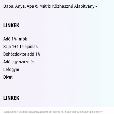
Baba, Anya, Apa © Mátrix Közhasznú Alapítvány -
LINKEK
Adó 1% Infók
Szja 1+1 felajánlás
Bohócdoktor adó 1%
Adó egy százalék
Lefogyni
Divat
LINKEK
Adó 1%.hu
Oldalainkon és mobil alkalmazásainkban cookie-kat használunk felhasználói élmény