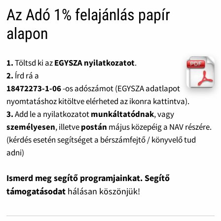
Az Adó 1% felajánlás papír
alapon
1.
Töltsd ki az
EGYSZA nyilatkozatot
.
2.
Írd rá a
18472273-1-06
-os adószámot (EGYSZA adatlapot
nyomtatáshoz kitöltve elérheted az ikonra kattintva).
3.
Add le a nyilatkozatot
munkáltatódnak
, vagy
személyesen
, illetve
postán
május közepéig a NAV részére.
(kérdés esetén segítséget a bérszámfejtő / könyvelő tud
adni)
Ismerd meg segítő programjainkat. Segítő
támogatásodat
hálásan köszönjük!