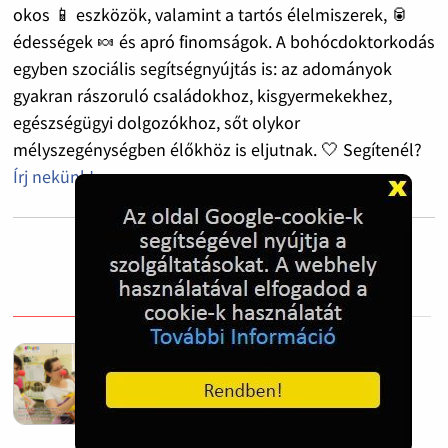
okos 📱 eszközök, valamint a tartós élelmiszerek, 🥫
édességek 🍬 és apró finomságok. A bohócdoktorkodás
egyben szociális segítségnyújtás is: az adományok
gyakran rászoruló családokhoz, kisgyermekekhez,
egészségügyi dolgozókhoz, sőt olykor
mélyszegénységben élőkhöz is eljutnak. 🤍 Segítenél?
Írj nekünk!
Bohócdoktorok egész éves munkáját
segíti az adó egy százalék felajánlás
2024. Feb. 27.