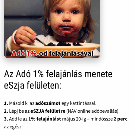
Az Adó 1% felajánlás menete
eSzja felületen:
1.
Másold ki az
adószámot
egy kattintással.
2.
Lépj be az
eSZJA felületre
(NAV online adóbevallás).
3.
Add le az
1% felajánlást
május 20-ig – mindössze
2 perc
az egész.