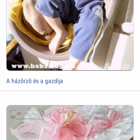
A házõrzõ és a gazdija