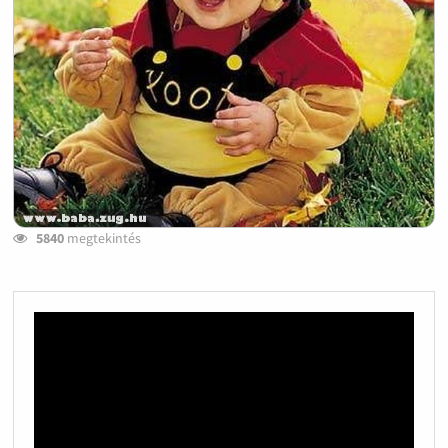
5840
megtekintés