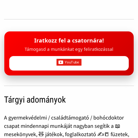
Iratkozz fel a csatornára!
Támogasd a munkánkat egy feliratkozással
Tárgyi adományok
A gyermekvédelmi / családtámogató / bohócdoktor
csapat mindennapi munkáját nagyban segítik a 📖
mesekönyvek, 🧸 játékok, foglalkoztató ✍️📒 füzetek,