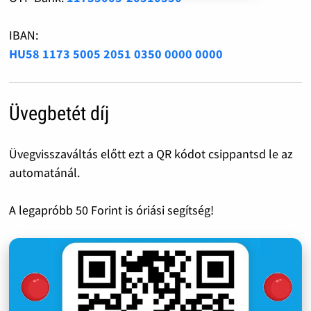
IBAN:
HU58 1173 5005 2051 0350 0000 0000
Üvegbetét díj
Üvegvisszaváltás előtt ezt a QR kódot csippantsd le az
automatánál.
A legapróbb 50 Forint is óriási segítség!