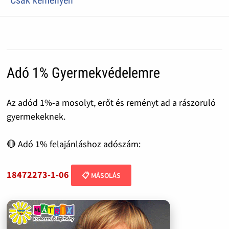
Adó 1% Gyermekvédelemre
Az adód 1%-a mosolyt, erőt és reményt ad a rászoruló
gyermekeknek.
🔴 Adó 1% felajánláshoz adószám:
18472273-1-06
📋 MÁSOLÁS