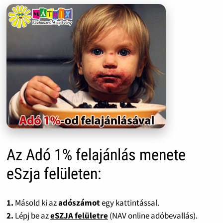
Az Adó 1% felajánlás menete
eSzja felületen:
1.
Másold ki az
adószámot
egy kattintással.
2.
Lépj be az
eSZJA felületre
(NAV online adóbevallás).