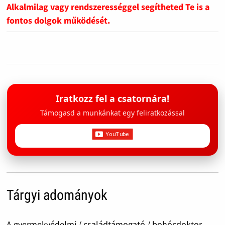
Alkalmilag vagy rendszerességgel segítheted Te is a
fontos dolgok működését.
Iratkozz fel a csatornára!
Támogasd a munkánkat egy feliratkozással
Tárgyi adományok
A gyermekvédelmi / családtámogató / bohócdoktor