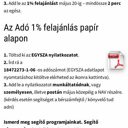
3.
Add le az
1% felajánlást
május 20-ig – mindössze
2 perc
az egész.
Az Adó 1% felajánlás papír
alapon
1.
Töltsd ki az
EGYSZA nyilatkozatot
.
2.
Írd rá a
18472273-1-06
-os adószámot (EGYSZA adatlapot
nyomtatáshoz kitöltve elérheted az ikonra kattintva).
3.
Add le a nyilatkozatot
munkáltatódnak
, vagy
személyesen
, illetve
postán
május közepéig a NAV részére.
(kérdés esetén segítséget a bérszámfejtő / könyvelő tud
adni)
Ismerd meg segítő programjainkat. Segítő