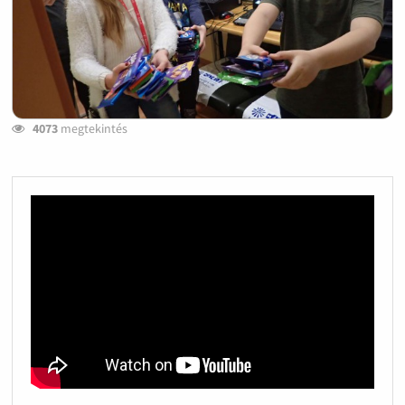
4073
megtekintés