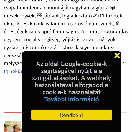
csapat mindennapi munkáját nagyban segítik a 📖
mesekönyvek, 🧸 játékok, foglalkoztató ✍️📒 füzetek,
okos 📱 eszközök, valamint a tartós élelmiszerek, 🥫
édességek 🍬 és apró finomságok. A bohócdoktorkodás
egyben szociális segítségnyújtás is: az adományok
gyakran rászoruló családokhoz, kisgyermekekhez,
egészségügyi dolgozókhoz, sőt olykor
mélyszegénységben élőkhöz is eljutnak. 🤍 Segítenél?
Írj nekünk!
Bohócdoktorok egész éves munkáját
segíti az adó egy százalék felajánlás