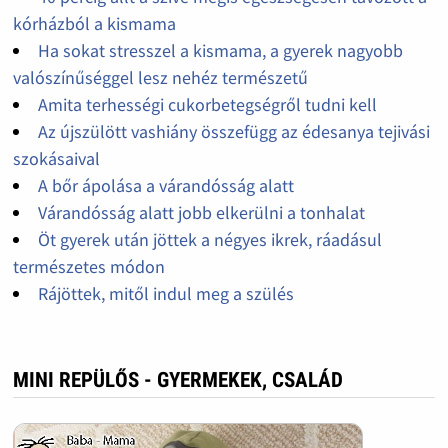
kórházból a kismama
Ha sokat stresszel a kismama, a gyerek nagyobb
valószínűséggel lesz nehéz természetű
Amita terhességi cukorbetegségről tudni kell
Az újszülött vashiány összefügg az édesanya tejivási
szokásaival
A bőr ápolása a várandósság alatt
Várandósság alatt jobb elkerülni a tonhalat
Öt gyerek után jöttek a négyes ikrek, ráadásul
természetes módon
Rájöttek, mitől indul meg a szülés
MINI REPÜLŐS - GYERMEKEK, CSALÁD