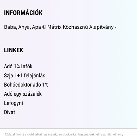
INFORMÁCIÓK
Baba, Anya, Apa © Mátrix Közhasznú Alapítvány -
LINKEK
Adó 1% Infók
Szja 1+1 felajánlás
Bohócdoktor adó 1%
Adó egy százalék
Lefogyni
Divat
Oldalainkon és mobil alkalmazásainkban cookie-kat használunk felhasználói élmény