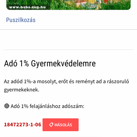
Puszilkozás
Adó 1% Gyermekvédelemre
Az adód 1%-a mosolyt, erőt és reményt ad a rászoruló
gyermekeknek.
🔴 Adó 1% felajánláshoz adószám:
18472273-1-06
📋 MÁSOLÁS