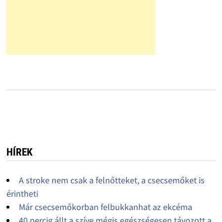
HÍREK
A stroke nem csak a felnőtteket, a csecsemőket is
érintheti
Már csecsemőkorban felbukkanhat az ekcéma
40 percig állt a szíve mégis egészségesen távozott a