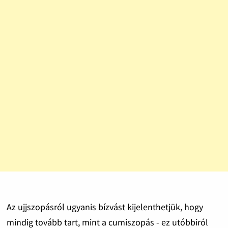
Az ujjszopásról ugyanis bízvást kijelenthetjük, hogy
mindig tovább tart, mint a cumiszopás - ez utóbbiról