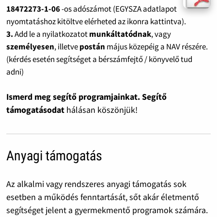
18472273-1-06
-os adószámot (EGYSZA adatlapot
nyomtatáshoz kitöltve elérheted az ikonra kattintva).
3.
Add le a nyilatkozatot
munkáltatódnak
, vagy
személyesen
, illetve
postán
május közepéig a NAV részére.
(kérdés esetén segítséget a bérszámfejtő / könyvelő tud
adni)
Ismerd meg segítő programjainkat. Segítő
támogatásodat
hálásan köszönjük!
Anyagi támogatás
Az alkalmi vagy rendszeres anyagi támogatás sok
esetben a működés fenntartását, sőt akár életmentő
segítséget jelent a gyermekmentő programok számára.