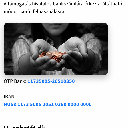
A támogatás hivatalos bankszámlára érkezik, átlátható
módon kerül felhasználásra.
OTP Bank:
11735005-20510350
IBAN:
HU58 1173 5005 2051 0350 0000 0000