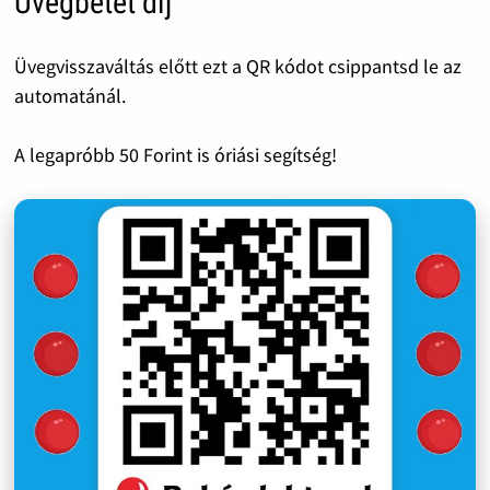
Üvegbetét díj
Üvegvisszaváltás előtt ezt a QR kódot csippantsd le az
automatánál.
A legapróbb 50 Forint is óriási segítség!