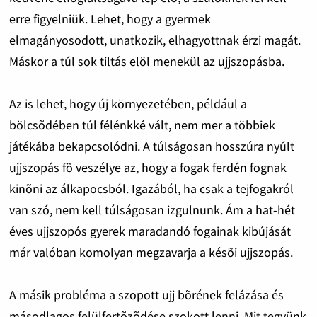
erre figyelniük. Lehet, hogy a gyermek
elmagányosodott, unatkozik, elhagyottnak érzi magát.
Máskor a túl sok tiltás elöl menekül az ujjszopásba.
Az is lehet, hogy új környezetében, például a
bölcsõdében túl félénkké vált, nem mer a többiek
játékába bekapcsolódni. A túlságosan hosszúra nyúlt
ujjszopás fõ veszélye az, hogy a fogak ferdén fognak
kinõni az álkapocsból. Igazából, ha csak a tejfogakról
van szó, nem kell túlságosan izgulnunk. Ám a hat-hét
éves ujjszopós gyerek maradandó fogainak kibújását
már valóban komolyan megzavarja a késõi ujjszopás.
A másik probléma a szopott ujj bõrének felázása és
másodlagos felülfertõzõdése szokott lenni. Mit tegyünk