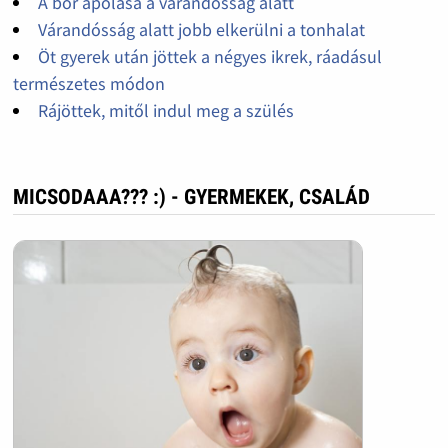
A bőr ápolása a várandósság alatt
Várandósság alatt jobb elkerülni a tonhalat
Öt gyerek után jöttek a négyes ikrek, ráadásul
természetes módon
Rájöttek, mitől indul meg a szülés
MICSODAAA??? :) - GYERMEKEK, CSALÁD