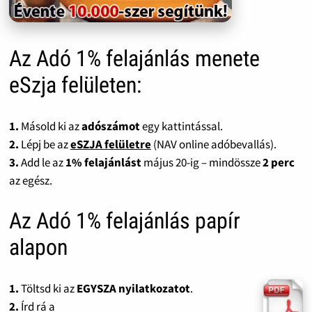
Az Adó 1% felajánlás menete
eSzja felületen:
1.
Másold ki az
adószámot
egy kattintással.
2.
Lépj be az
eSZJA felületre
(NAV online adóbevallás).
3.
Add le az
1% felajánlást
május 20-ig – mindössze
2 perc
az egész.
Az Adó 1% felajánlás papír
alapon
1.
Töltsd ki az
EGYSZA nyilatkozatot
.
2.
Írd rá a