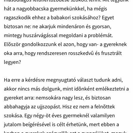
hát a nagyobbacska gyermekünkkel, ha mégis
ragaszkodik ehhez a babakori szokásához? Egyet
biztosan ne: ne akarjuk mindenáron és gyorsan,
mintegy huszárvágással megoldani a problémát.
Elõször gondolkozzunk el azon, hogy van- a gyereknek
oka arra, hogy rendszeresen rosszkedvû és frusztrált
legyen?
Ha erre a kérdésre megnyugtató választ tudunk adni,
akkor nincs más dolgunk, mint idõnként emlékeztetni a
gyereket arra: nemsokára nagy lesz, és biztosan
abbahagyja az ujjszopást. Hisz ez nem a felnõttek
szokása. Egy négy-öt éves gyermeknél valamilyen
jutalom beígérésével is célt érhetünk, mert ebben a