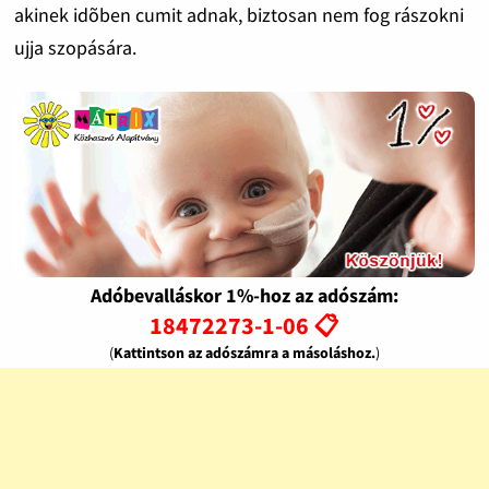
akinek idõben cumit adnak, biztosan nem fog rászokni
ujja szopására.
Adóbevalláskor 1%-hoz az adószám:
18472273-1-06 📋
(
Kattintson az adószámra a másoláshoz.
)