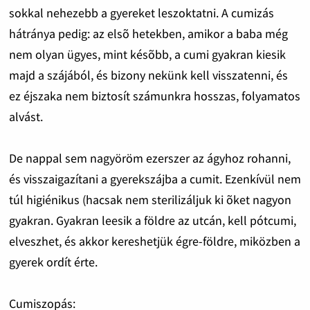
sokkal nehezebb a gyereket leszoktatni. A cumizás
hátránya pedig: az elsõ hetekben, amikor a baba még
nem olyan ügyes, mint késõbb, a cumi gyakran kiesik
majd a szájából, és bizony nekünk kell visszatenni, és
ez éjszaka nem biztosít számunkra hosszas, folyamatos
alvást.
De nappal sem nagyöröm ezerszer az ágyhoz rohanni,
és visszaigazítani a gyerekszájba a cumit. Ezenkívül nem
túl higiénikus (hacsak nem sterilizáljuk ki õket nagyon
gyakran. Gyakran leesik a földre az utcán, kell pótcumi,
elveszhet, és akkor kereshetjük égre-földre, miközben a
gyerek ordít érte.
Cumiszopás: