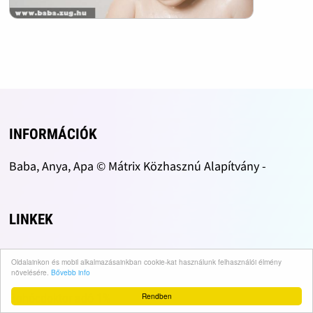
INFORMÁCIÓK
Baba, Anya, Apa © Mátrix Közhasznú Alapítvány -
LINKEK
Adó 1% Infók
Oldalainkon és mobil alkalmazásainkban cookie-kat használunk felhasználói élmény
növelésére.
Bővebb info
Szja 1+1 felajánlás
Bohócdoktor adó 1%
Rendben