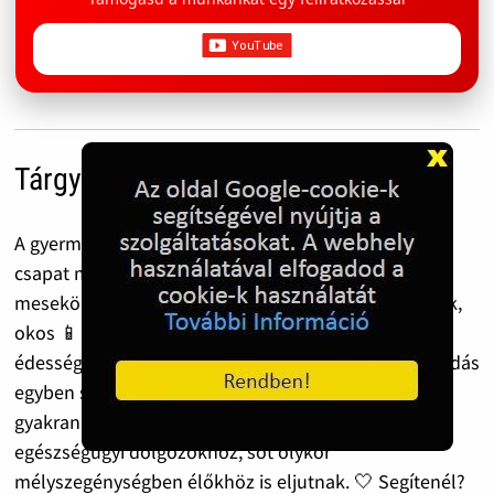
Tárgyi adományok
A gyermekvédelmi / családtámogató / bohócdoktor
csapat mindennapi munkáját nagyban segítik a 📖
mesekönyvek, 🧸 játékok, foglalkoztató ✍️📒 füzetek,
okos 📱 eszközök, valamint a tartós élelmiszerek, 🥫
édességek 🍬 és apró finomságok. A bohócdoktorkodás
egyben szociális segítségnyújtás is: az adományok
gyakran rászoruló családokhoz, kisgyermekekhez,
egészségügyi dolgozókhoz, sőt olykor
mélyszegénységben élőkhöz is eljutnak. 🤍 Segítenél?