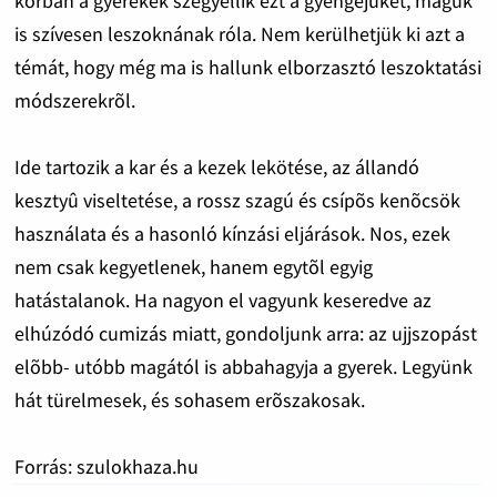
korban a gyerekek szégyellik ezt a gyengéjüket, maguk
is szívesen leszoknának róla. Nem kerülhetjük ki azt a
témát, hogy még ma is hallunk elborzasztó leszoktatási
módszerekrõl.
Ide tartozik a kar és a kezek lekötése, az állandó
kesztyû viseltetése, a rossz szagú és csípõs kenõcsök
használata és a hasonló kínzási eljárások. Nos, ezek
nem csak kegyetlenek, hanem egytõl egyig
hatástalanok. Ha nagyon el vagyunk keseredve az
elhúzódó cumizás miatt, gondoljunk arra: az ujjszopást
elõbb- utóbb magától is abbahagyja a gyerek. Legyünk
hát türelmesek, és sohasem erõszakosak.
Forrás: szulokhaza.hu