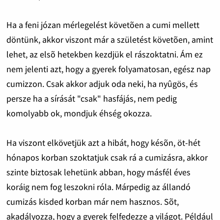
Ha a feni józan mérlegelést követõen a cumi mellett
döntünk, akkor viszont már a születést követõen, amint
lehet, az elsõ hetekben kezdjük el rászoktatni. Ám ez
nem jelenti azt, hogy a gyerek folyamatosan, egész nap
cumizzon. Csak akkor adjuk oda neki, ha nyûgös, és
persze ha a sírását "csak" hasfájás, nem pedig
komolyabb ok, mondjuk éhség okozza.
Ha viszont elkövetjük azt a hibát, hogy késõn, öt-hét
hónapos korban szoktatjuk csak rá a cumizásra, akkor
szinte biztosak lehetünk abban, hogy másfél éves
koráig nem fog leszokni róla. Márpedig az állandó
cumizás kisded korban már nem hasznos. Sõt,
akadályozza, hogy a gyerek felfedezze a világot. Például