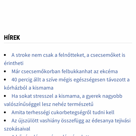
HÍREK
A stroke nem csak a felnőtteket, a csecsemőket is
érintheti
Már csecsemőkorban felbukkanhat az ekcéma
40 percig állt a szíve mégis egészségesen távozott a
kórházból a kismama
Ha sokat stresszel a kismama, a gyerek nagyobb
valószínűséggel lesz nehéz természetű
Amita terhességi cukorbetegségről tudni kell
Az újszülött vashiány összefügg az édesanya tejivási
szokásaival