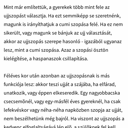
Mint már említettük, a gyerekek több mint fele az
ujjszopást választja. Ha ezt semmiképp se szeretnénk,
magunk is irányíthatjuk a cumi szopása felé. Ha ez nem
sikerült, vagy magunk se bánjuk az ujj választását,
akkor az ujjszopás szerepe hasonló - igazából ugyanaz
lesz, mint a cumi szopása. Azaz a szopási ösztön
kielégítése, a haspanaszok csillapítása.
Féléves kor után azonban az ujjszopásnak is más
funkciója lesz: akkor teszi ujját a szájába, ha elfárad,
unatkozik, vagy éppen elkeseredik. Egy nagyobbacska
csecsemõnél, vagy egy-másfél éves gyereknél, ha csak
lefekvéskor vagy néha-néha napközben szopja az ujját,
nem beszélhetünk még bajról. Ha viszont az ujjszopás a
kedvenc elfoglaltságává lép elõ, a szülõknek fel kell