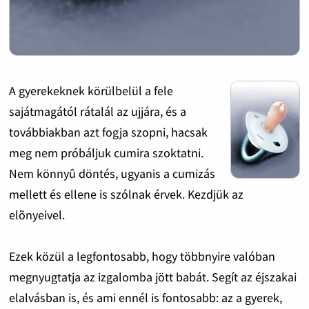
A gyerekeknek körülbelül a fele
sajátmagától rátalál az ujjára, és a
továbbiakban azt fogja szopni, hacsak
meg nem próbáljuk cumira szoktatni.
Nem könnyû döntés, ugyanis a cumizás
mellett és ellene is szólnak érvek. Kezdjük az
elõnyeivel.
Ezek közül a legfontosabb, hogy többnyire valóban
megnyugtatja az izgalomba jött babát. Segít az éjszakai
elalvásban is, és ami ennél is fontosabb: az a gyerek,