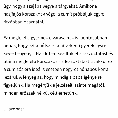
úgy, hogy a szájába vegye a tárgyakat. Amikor a
hasjfájós korszaknak vége, a cumit próbáljuk egyre
ritkábban használni.
Ez megfelel a gyermek elvárásainak is, pontosabban
annak, hogy ezt a pótszert a növekedõ gyerek egyre
kevésbé igényli. Ha idõben kezdtük el a rászoktatást és
utána megfelelõ korszakban a leszoktatást is, akkor ez
a cumizós éra ideális esetben négy-öt hónapos korra
lezárul. A lényeg az, hogy mindig a baba igényeire
figyeljünk. Ha megértjük a jelzéseit, szinte magától,
minden erõszak nélkül célt érhetünk.
Ujjszopás: