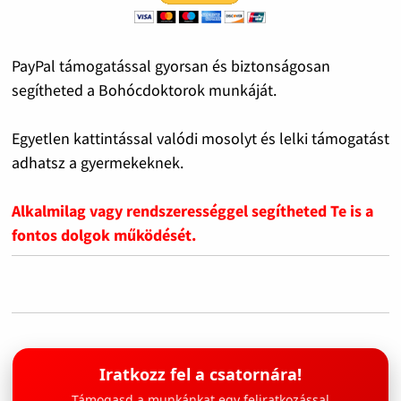
PayPal támogatással gyorsan és biztonságosan
segítheted a Bohócdoktorok munkáját.
Egyetlen kattintással valódi mosolyt és lelki támogatást
adhatsz a gyermekeknek.
Alkalmilag vagy rendszerességgel segítheted Te is a
fontos dolgok működését.
Iratkozz fel a csatornára!
Támogasd a munkánkat egy feliratkozással