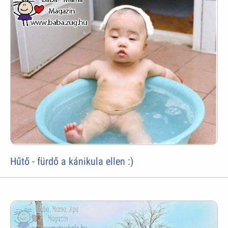
Hűtő - fürdő a kánikula ellen :)