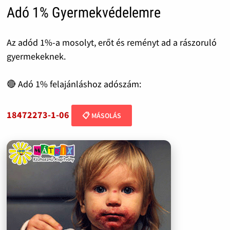
Adó 1% Gyermekvédelemre
Az adód 1%-a mosolyt, erőt és reményt ad a rászoruló
gyermekeknek.
🔴 Adó 1% felajánláshoz adószám:
18472273-1-06
📋 MÁSOLÁS