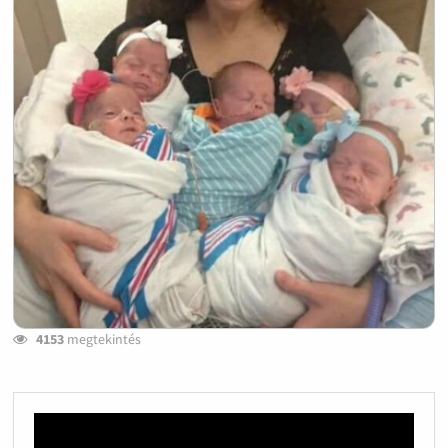
4153
megtekintés