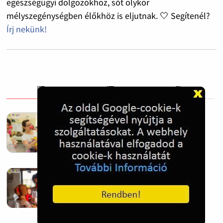
egészségügyi dolgozókhoz, sőt olykor
mélyszegénységben élőkhöz is eljutnak. 🤍 Segítenél?
Írj nekünk!
Bohócdoktorok egész éves munkáját
segíti az adó egy százalék felajánlás
2024. Feb. 27.
Adó 1% felajánlással adóbevalláskor
segítheted a gyermekmentést
2024. Feb. 27.