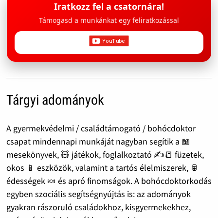
Iratkozz fel a csatornára!
Támogasd a munkánkat egy feliratkozással
Tárgyi adományok
A gyermekvédelmi / családtámogató / bohócdoktor
csapat mindennapi munkáját nagyban segítik a 📖
mesekönyvek, 🧸 játékok, foglalkoztató ✍️📒 füzetek,
okos 📱 eszközök, valamint a tartós élelmiszerek, 🥫
édességek 🍬 és apró finomságok. A bohócdoktorkodás
egyben szociális segítségnyújtás is: az adományok
gyakran rászoruló családokhoz, kisgyermekekhez,