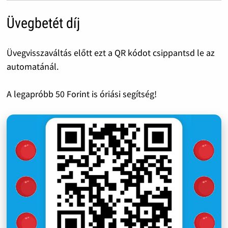
Üvegbetét díj
Üvegvisszaváltás előtt ezt a QR kódot csippantsd le az
automatánál.
A legapróbb 50 Forint is óriási segítség!