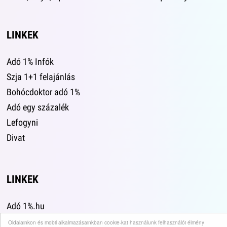
LINKEK
Adó 1% Infók
Szja 1+1 felajánlás
Bohócdoktor adó 1%
Adó egy százalék
Lefogyni
Divat
LINKEK
Adó 1%.hu
Bohócdoktorok szja 1%
Oldalainkon és mobil alkalmazásainkban cookie-kat használunk felhasználói élmény