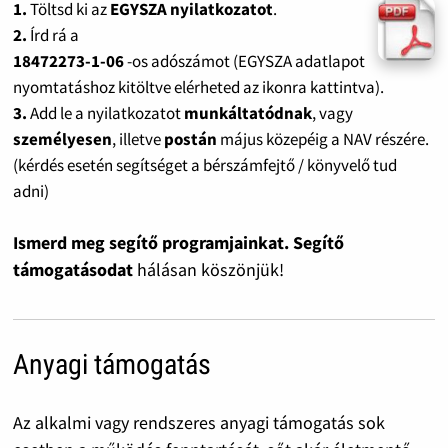
1.
Töltsd ki az
EGYSZA nyilatkozatot
.
2.
Írd rá a
18472273-1-06
-os adószámot (EGYSZA adatlapot
nyomtatáshoz kitöltve elérheted az ikonra kattintva).
3.
Add le a nyilatkozatot
munkáltatódnak
, vagy
személyesen
, illetve
postán
május közepéig a NAV részére.
(kérdés esetén segítséget a bérszámfejtő / könyvelő tud
adni)
Ismerd meg segítő programjainkat. Segítő
támogatásodat
hálásan köszönjük!
Anyagi támogatás
Az alkalmi vagy rendszeres anyagi támogatás sok