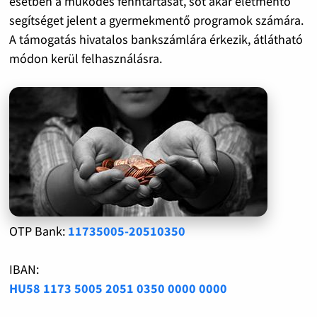
esetben a működés fenntartását, sőt akár életmentő
segítséget jelent a gyermekmentő programok számára.
A támogatás hivatalos bankszámlára érkezik, átlátható
módon kerül felhasználásra.
OTP Bank:
11735005-20510350
IBAN:
HU58 1173 5005 2051 0350 0000 0000