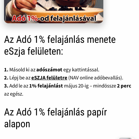
Az Adó 1% felajánlás menete
eSzja felületen:
1.
Másold ki az
adószámot
egy kattintással.
2.
Lépj be az
eSZJA felületre
(NAV online adóbevallás).
3.
Add le az
1% felajánlást
május 20-ig – mindössze
2 perc
az egész.
Az Adó 1% felajánlás papír
alapon