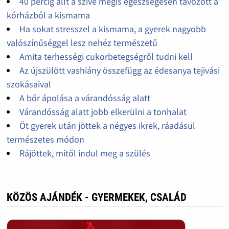
40 percig állt a szíve mégis egészségesen távozott a
kórházból a kismama
Ha sokat stresszel a kismama, a gyerek nagyobb
valószínűséggel lesz nehéz természetű
Amita terhességi cukorbetegségről tudni kell
Az újszülött vashiány összefügg az édesanya tejivási
szokásaival
A bőr ápolása a várandósság alatt
Várandósság alatt jobb elkerülni a tonhalat
Öt gyerek után jöttek a négyes ikrek, ráadásul
természetes módon
Rájöttek, mitől indul meg a szülés
KÖZÖS AJÁNDÉK - GYERMEKEK, CSALÁD