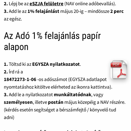
2.
Lépj be az
eSZJA felületre
(NAV online adóbevallás).
3.
Add le az
1% felajánlást
május 20-ig – mindössze
2 perc
az egész.
Az Adó 1% felajánlás papír
alapon
1.
Töltsd ki az
EGYSZA nyilatkozatot
.
2.
Írd rá a
18472273-1-06
-os adószámot (EGYSZA adatlapot
nyomtatáshoz kitöltve elérheted az ikonra kattintva).
3.
Add le a nyilatkozatot
munkáltatódnak
, vagy
személyesen
, illetve
postán
május közepéig a NAV részére.
(kérdés esetén segítséget a bérszámfejtő / könyvelő tud
adni)