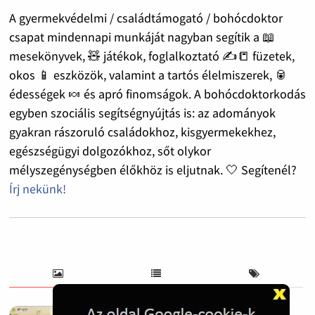
A gyermekvédelmi / családtámogató / bohócdoktor
csapat mindennapi munkáját nagyban segítik a 📖
mesekönyvek, 🧸 játékok, foglalkoztató ✍️📒 füzetek,
okos 📱 eszközök, valamint a tartós élelmiszerek, 🥫
édességek 🍬 és apró finomságok. A bohócdoktorkodás
egyben szociális segítségnyújtás is: az adományok
gyakran rászoruló családokhoz, kisgyermekekhez,
egészségügyi dolgozókhoz, sőt olykor
mélyszegénységben élőkhöz is eljutnak. 🤍 Segítenél?
Írj nekünk!
Bohócdoktorok egész éves munkáját