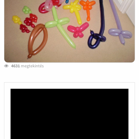
4631
megtekintés