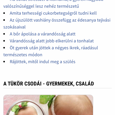
valószínűséggel lesz nehéz természetű
Amita terhességi cukorbetegségről tudni kell
Az újszülött vashiány összefügg az édesanya tejivási
szokásaival
A bőr ápolása a várandósság alatt
Várandósság alatt jobb elkerülni a tonhalat
Öt gyerek után jöttek a négyes ikrek, ráadásul
természetes módon
Rájöttek, mitől indul meg a szülés
A TÜKÖR CSODÁI - GYERMEKEK, CSALÁD