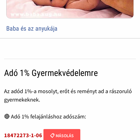
Baba és az anyukája
Adó 1% Gyermekvédelemre
Az adód 1%-a mosolyt, erőt és reményt ad a rászoruló
gyermekeknek.
🔴 Adó 1% felajánláshoz adószám:
18472273-1-06
📋 MÁSOLÁS