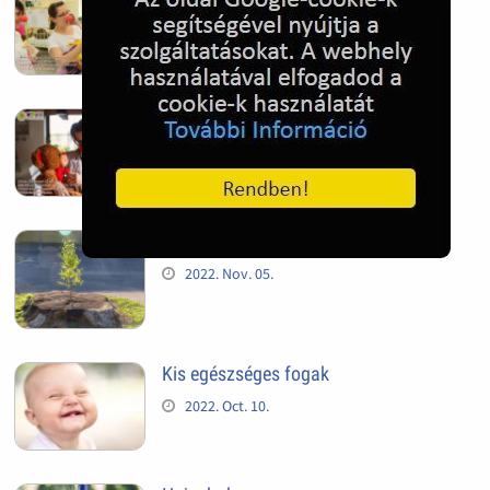
segíti az adó egy százalék felajánlás
2024. Feb. 27.
Adó 1% felajánlással adóbevalláskor
segítheted a gyermekmentést
2024. Feb. 27.
Mindig van újra, és újra
2022. Nov. 05.
Kis egészséges fogak
2022. Oct. 10.