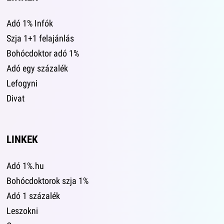
Adó 1% Infók
Szja 1+1 felajánlás
Bohócdoktor adó 1%
Adó egy százalék
Lefogyni
Divat
LINKEK
Adó 1%.hu
Bohócdoktorok szja 1%
Adó 1 százalék
Leszokni