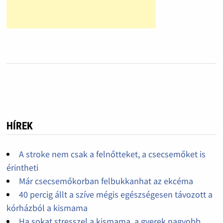
HÍREK
A stroke nem csak a felnőtteket, a csecsemőket is
érintheti
Már csecsemőkorban felbukkanhat az ekcéma
40 percig állt a szíve mégis egészségesen távozott a
kórházból a kismama
Ha sokat stresszel a kismama, a gyerek nagyobb