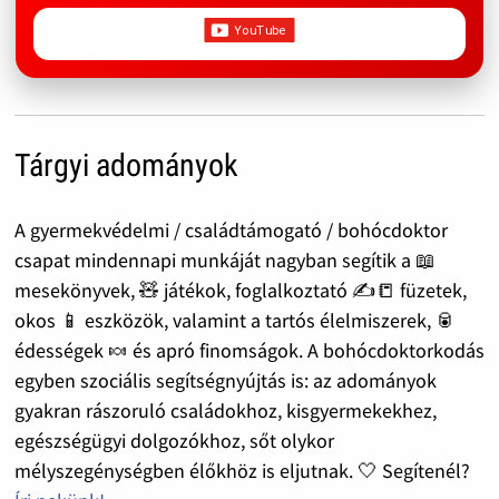
Tárgyi adományok
A gyermekvédelmi / családtámogató / bohócdoktor
csapat mindennapi munkáját nagyban segítik a 📖
mesekönyvek, 🧸 játékok, foglalkoztató ✍️📒 füzetek,
okos 📱 eszközök, valamint a tartós élelmiszerek, 🥫
édességek 🍬 és apró finomságok. A bohócdoktorkodás
egyben szociális segítségnyújtás is: az adományok
gyakran rászoruló családokhoz, kisgyermekekhez,
egészségügyi dolgozókhoz, sőt olykor
mélyszegénységben élőkhöz is eljutnak. 🤍 Segítenél?