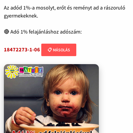
Az adód 1%-a mosolyt, erőt és reményt ad a rászoruló
gyermekeknek.
🔴 Adó 1% felajánláshoz adószám:
18472273-1-06
📋 MÁSOLÁS