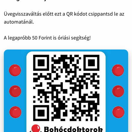
Üvegvisszaváltás előtt ezt a QR kódot csippantsd le az
automatánál.
A legapróbb 50 Forint is óriási segítség!