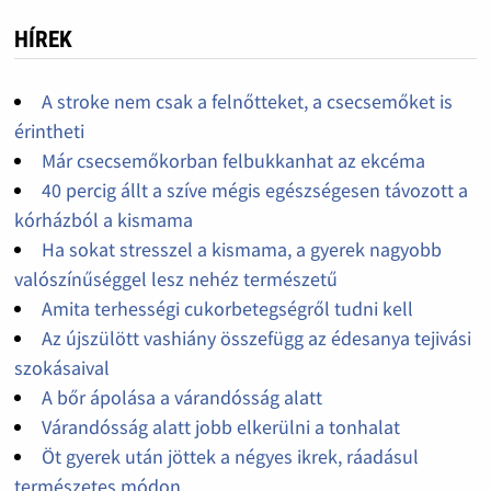
HÍREK
A stroke nem csak a felnőtteket, a csecsemőket is
érintheti
Már csecsemőkorban felbukkanhat az ekcéma
40 percig állt a szíve mégis egészségesen távozott a
kórházból a kismama
Ha sokat stresszel a kismama, a gyerek nagyobb
valószínűséggel lesz nehéz természetű
Amita terhességi cukorbetegségről tudni kell
Az újszülött vashiány összefügg az édesanya tejivási
szokásaival
A bőr ápolása a várandósság alatt
Várandósság alatt jobb elkerülni a tonhalat
Öt gyerek után jöttek a négyes ikrek, ráadásul
természetes módon