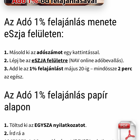
Az Adó 1% felajánlás menete
eSzja felületen:
1.
Másold ki az
adószámot
egy kattintással.
2.
Lépj be az
eSZJA felületre
(NAV online adóbevallás).
3.
Add le az
1% felajánlást
május 20-ig – mindössze
2 perc
az egész.
Az Adó 1% felajánlás papír
alapon
1.
Töltsd ki az
EGYSZA nyilatkozatot
.
2.
Írd rá a