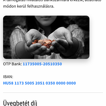
módon kerül felhasználásra.
OTP Bank:
11735005-20510350
IBAN:
HU58 1173 5005 2051 0350 0000 0000
Üvegbetét díj