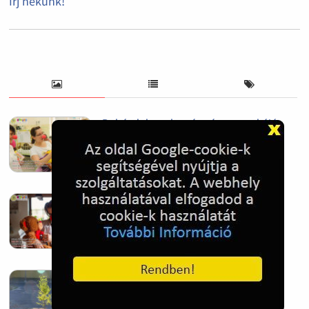
Írj nekünk!
Bohócdoktorok egész éves munkáját
segíti az adó egy százalék felajánlás
2024. Feb. 27.
Adó 1% felajánlással adóbevalláskor
segítheted a gyermekmentést
2024. Feb. 27.
Mindig van újra, és újra
2022. Nov. 05.