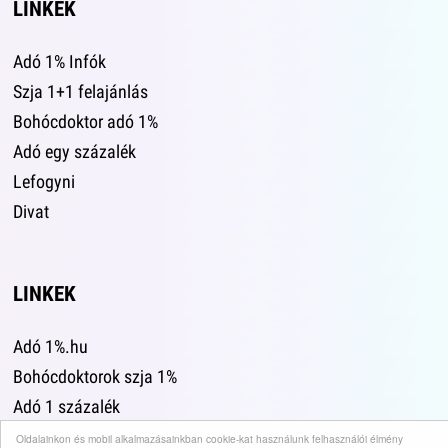
LINKEK
Adó 1% Infók
Szja 1+1 felajánlás
Bohócdoktor adó 1%
Adó egy százalék
Lefogyni
Divat
LINKEK
Adó 1%.hu
Bohócdoktorok szja 1%
Adó 1 százalék
Leszokni
Oldalainkon és mobil alkalmazásainkban cookie-kat használunk felhasználói élmény