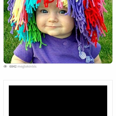
6842
megtekintés