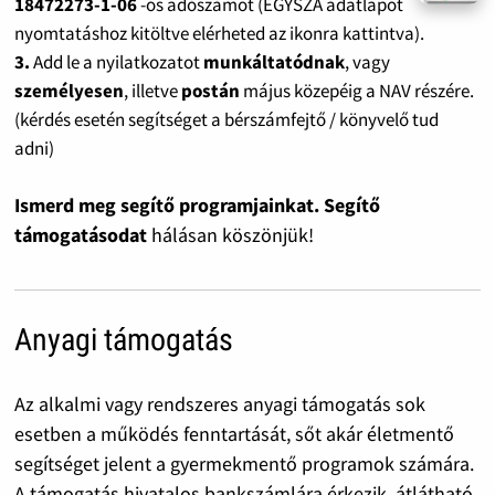
18472273-1-06
-os adószámot (EGYSZA adatlapot
nyomtatáshoz kitöltve elérheted az ikonra kattintva).
3.
Add le a nyilatkozatot
munkáltatódnak
, vagy
személyesen
, illetve
postán
május közepéig a NAV részére.
(kérdés esetén segítséget a bérszámfejtő / könyvelő tud
adni)
Ismerd meg segítő programjainkat. Segítő
támogatásodat
hálásan köszönjük!
Anyagi támogatás
Az alkalmi vagy rendszeres anyagi támogatás sok
esetben a működés fenntartását, sőt akár életmentő
segítséget jelent a gyermekmentő programok számára.
A támogatás hivatalos bankszámlára érkezik, átlátható