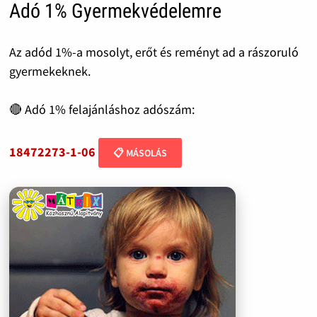
Adó 1% Gyermekvédelemre
Az adód 1%-a mosolyt, erőt és reményt ad a rászoruló
gyermekeknek.
🔴 Adó 1% felajánláshoz adószám:
18472273-1-06
📋 MÁSOLÁS