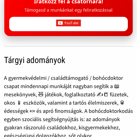
Iratkozz fel a csatornára!
Támogasd a munkánkat egy feliratkozással
Tárgyi adományok
A gyermekvédelmi / családtámogató / bohócdoktor
csapat mindennapi munkáját nagyban segítik a 📖
mesekönyvek, 🧸 játékok, foglalkoztató ✍️📒 füzetek,
okos 📱 eszközök, valamint a tartós élelmiszerek, 🥫
édességek 🍬 és apró finomságok. A bohócdoktorkodás
egyben szociális segítségnyújtás is: az adományok
gyakran rászoruló családokhoz, kisgyermekekhez,
egészségügyi dolgozókhoz, sőt olykor