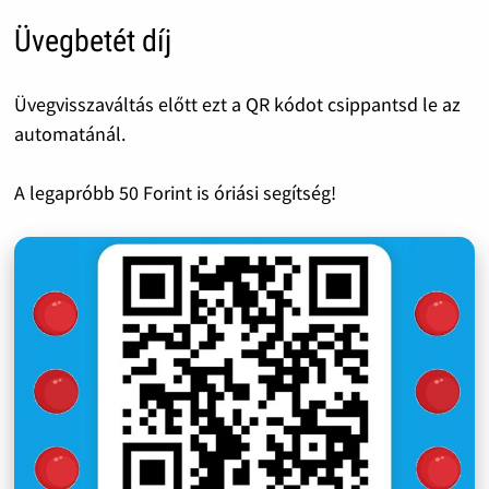
Üvegbetét díj
Üvegvisszaváltás előtt ezt a QR kódot csippantsd le az
automatánál.
A legapróbb 50 Forint is óriási segítség!