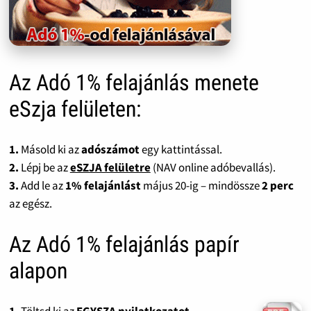
Az Adó 1% felajánlás menete
eSzja felületen:
1.
Másold ki az
adószámot
egy kattintással.
2.
Lépj be az
eSZJA felületre
(NAV online adóbevallás).
3.
Add le az
1% felajánlást
május 20-ig – mindössze
2 perc
az egész.
Az Adó 1% felajánlás papír
alapon