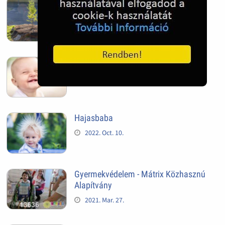
Mindig van újra, és újra
2022. Nov. 05.
Kis egészséges fogak
2022. Oct. 10.
Hajasbaba
2022. Oct. 10.
Gyermekvédelem - Mátrix Közhasznú
Alapítvány
2021. Mar. 27.