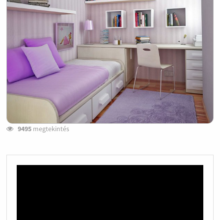
9495
megtekintés