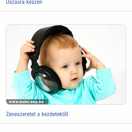
Úszásra készen
Zeneszeretet a kezdetektõl