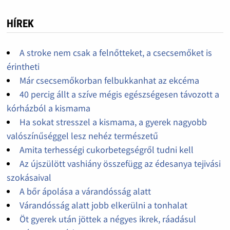
HÍREK
A stroke nem csak a felnőtteket, a csecsemőket is
érintheti
Már csecsemőkorban felbukkanhat az ekcéma
40 percig állt a szíve mégis egészségesen távozott a
kórházból a kismama
Ha sokat stresszel a kismama, a gyerek nagyobb
valószínűséggel lesz nehéz természetű
Amita terhességi cukorbetegségről tudni kell
Az újszülött vashiány összefügg az édesanya tejivási
szokásaival
A bőr ápolása a várandósság alatt
Várandósság alatt jobb elkerülni a tonhalat
Öt gyerek után jöttek a négyes ikrek, ráadásul