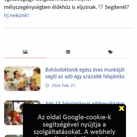
mélyszegénységben élőkhöz is eljutnak. 🤍 Segítenél?
Írj nekünk!
Bohócdoktorok egész éves munkáját
segíti az adó egy százalék felajánlás
2024. Feb. 27.
Adó 1% felajánlással adóbevalláskor
segítheted a gyermekmentést
2024. Feb. 27.