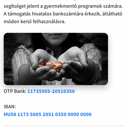
segítséget jelent a gyermekmentő programok számára.
A támogatás hivatalos bankszámlára érkezik, átlátható
módon kerül felhasználásra.
OTP Bank:
11735005-20510350
IBAN:
HU58 1173 5005 2051 0350 0000 0000