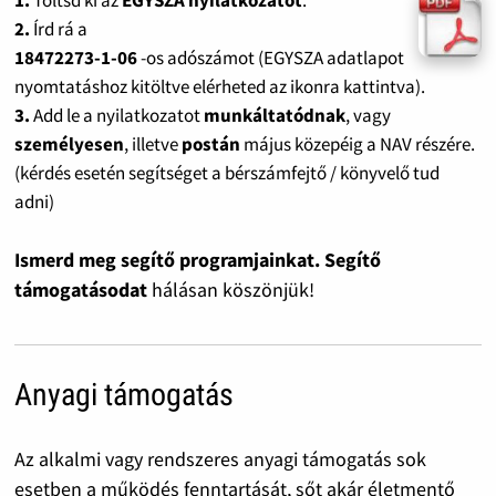
1.
Töltsd ki az
EGYSZA nyilatkozatot
.
2.
Írd rá a
18472273-1-06
-os adószámot (EGYSZA adatlapot
nyomtatáshoz kitöltve elérheted az ikonra kattintva).
3.
Add le a nyilatkozatot
munkáltatódnak
, vagy
személyesen
, illetve
postán
május közepéig a NAV részére.
(kérdés esetén segítséget a bérszámfejtő / könyvelő tud
adni)
Ismerd meg segítő programjainkat. Segítő
támogatásodat
hálásan köszönjük!
Anyagi támogatás
Az alkalmi vagy rendszeres anyagi támogatás sok
esetben a működés fenntartását, sőt akár életmentő