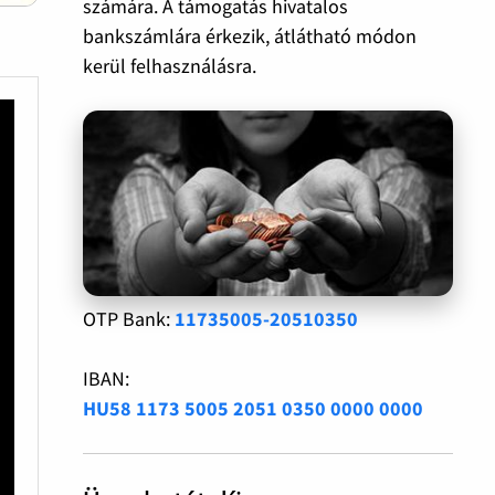
számára. A támogatás hivatalos
bankszámlára érkezik, átlátható módon
kerül felhasználásra.
OTP Bank:
11735005-20510350
IBAN:
HU58 1173 5005 2051 0350 0000 0000