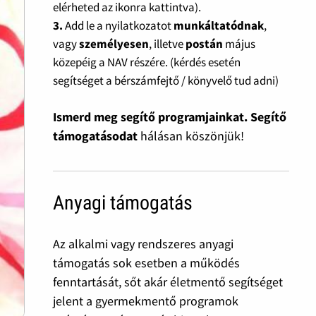
elérheted az ikonra kattintva).
3.
Add le a nyilatkozatot
munkáltatódnak
,
vagy
személyesen
, illetve
postán
május
közepéig a NAV részére. (kérdés esetén
segítséget a bérszámfejtő / könyvelő tud adni)
Ismerd meg segítő programjainkat. Segítő
támogatásodat
hálásan köszönjük!
Anyagi támogatás
Az alkalmi vagy rendszeres anyagi
támogatás sok esetben a működés
fenntartását, sőt akár életmentő segítséget
jelent a gyermekmentő programok