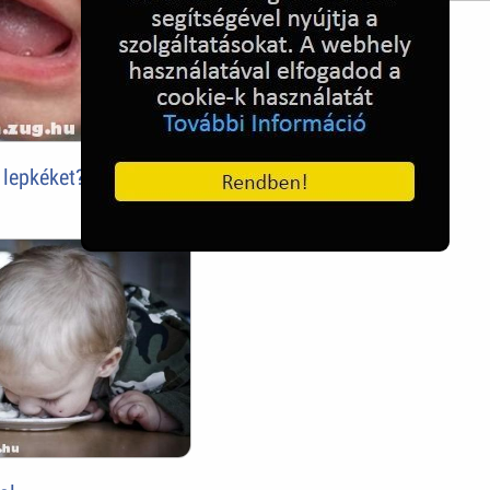
Szülinapi
lepkéket?!