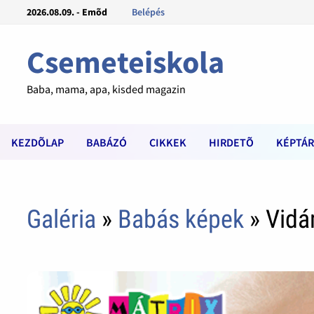
2026.08.09. - Emõd
Belépés
Csemeteiskola
Baba, mama, apa, kisded magazin
KEZDÕLAP
BABÁZÓ
CIKKEK
HIRDETÕ
KÉPTÁR
Galéria
»
Babás képek
» Vidá