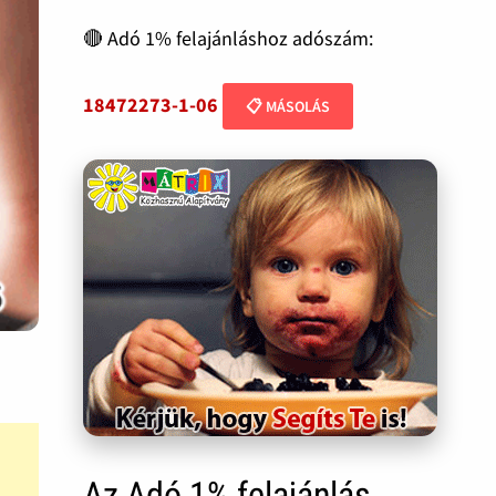
🔴 Adó 1% felajánláshoz adószám:
18472273-1-06
📋 MÁSOLÁS
Az Adó 1% felajánlás