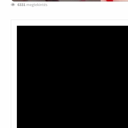
6331
megtekintés