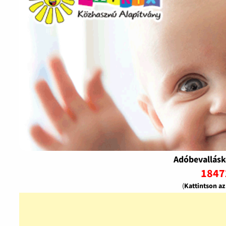
Adóbevallásk
1847
(
Kattintson a