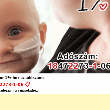
or 1%-hoz az adószám:
2273-1-06 📋
z adószámra a másoláshoz.
)