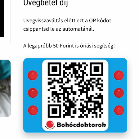
Üvegbetét díj
Üvegvisszaváltás előtt ezt a QR kódot
csippantsd le az automatánál.
A legapróbb 50 Forint is óriási segítség!