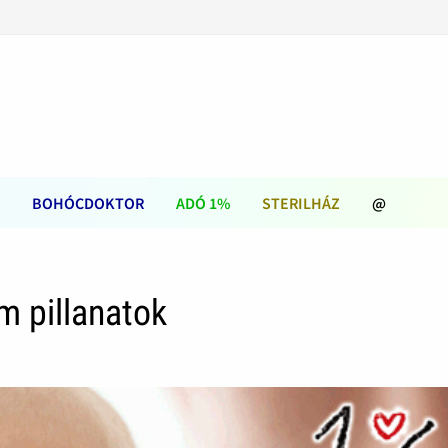
BOHÓCDOKTOR
ADÓ 1%
STERILHÁZ
@
m pillanatok