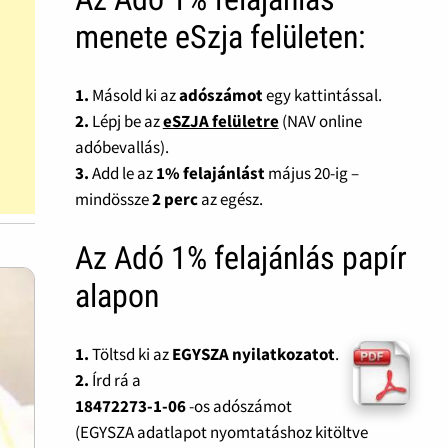
menete eSzja felületen:
1.
Másold ki az
adószámot
egy kattintással.
2.
Lépj be az
eSZJA felületre
(NAV online
adóbevallás).
3.
Add le az
1% felajánlást
május 20-ig –
mindössze
2 perc
az egész.
Az Adó 1% felajánlás papír
alapon
1.
Töltsd ki az
EGYSZA nyilatkozatot
.
2.
Írd rá a
18472273-1-06
-os adószámot
(EGYSZA adatlapot nyomtatáshoz kitöltve