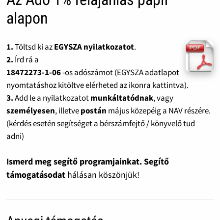
alapon
1.
Töltsd ki az
EGYSZA nyilatkozatot
.
2.
Írd rá a
18472273-1-06
-os adószámot (EGYSZA adatlapot
nyomtatáshoz kitöltve elérheted az ikonra kattintva).
3.
Add le a nyilatkozatot
munkáltatódnak
, vagy
személyesen
, illetve
postán
május közepéig a NAV részére.
(kérdés esetén segítséget a bérszámfejtő / könyvelő tud
adni)
Ismerd meg segítő programjainkat. Segítő
támogatásodat
hálásan köszönjük!