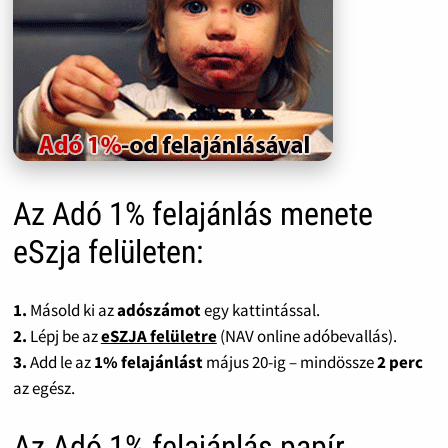
Az Adó 1% felajánlás menete
eSzja felületen:
1.
Másold ki az
adószámot
egy kattintással.
2.
Lépj be az
eSZJA felületre
(NAV online adóbevallás).
3.
Add le az
1% felajánlást
május 20-ig – mindössze
2 perc
az egész.
Az Adó 1% felajánlás papír