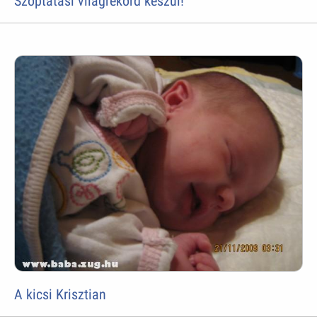
Szoptatási világrekord készül!
A kicsi Krisztian