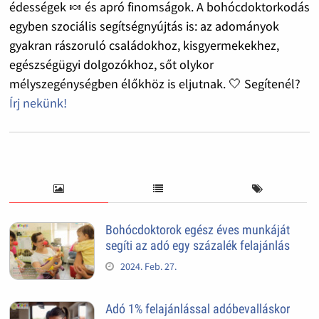
édességek 🍬 és apró finomságok. A bohócdoktorkodás
egyben szociális segítségnyújtás is: az adományok
gyakran rászoruló családokhoz, kisgyermekekhez,
egészségügyi dolgozókhoz, sőt olykor
mélyszegénységben élőkhöz is eljutnak. 🤍 Segítenél?
Írj nekünk!
Bohócdoktorok egész éves munkáját
segíti az adó egy százalék felajánlás
2024. Feb. 27.
Adó 1% felajánlással adóbevalláskor