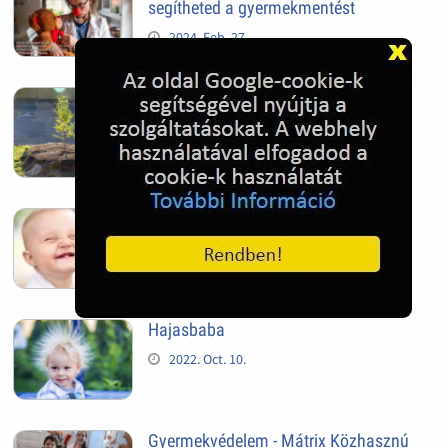
segítheted a gyermekmentést
2024. Feb. 27.
Mindig van újra, és újra
2022. Nov. 05.
Kis egészséges fogak
2022. Oct. 10.
Hajasbaba
2022. Oct. 10.
Gyermekvédelem - Mátrix Közhasznú