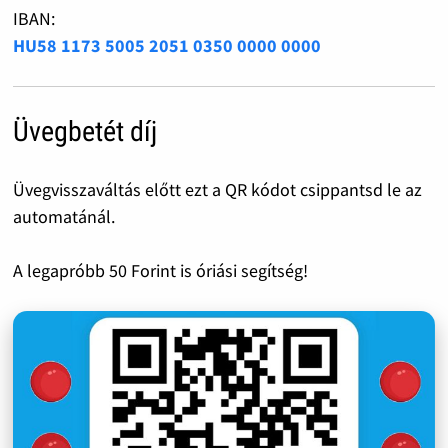
IBAN:
HU58 1173 5005 2051 0350 0000 0000
Üvegbetét díj
Üvegvisszaváltás előtt ezt a QR kódot csippantsd le az
automatánál.
A legapróbb 50 Forint is óriási segítség!