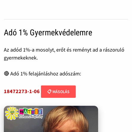
Adó 1% Gyermekvédelemre
Az adód 1%-a mosolyt, erőt és reményt ad a rászoruló
gyermekeknek.
🔴 Adó 1% felajánláshoz adószám:
18472273-1-06
📋 MÁSOLÁS