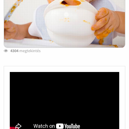
4304
megtekintés