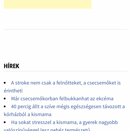
HÍREK
A stroke nem csak a felnőtteket, a csecsemőket is
érintheti
Már csecsemőkorban felbukkanhat az ekcéma
40 percig állt a szíve mégis egészségesen távozott a
kórházból a kismama
Ha sokat stresszel a kismama, a gyerek nagyobb
valószínűséggel lesz nehéz természetű