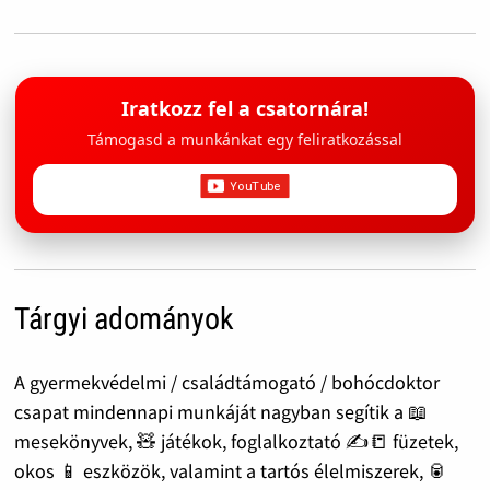
Iratkozz fel a csatornára!
Támogasd a munkánkat egy feliratkozással
Tárgyi adományok
A gyermekvédelmi / családtámogató / bohócdoktor
csapat mindennapi munkáját nagyban segítik a 📖
mesekönyvek, 🧸 játékok, foglalkoztató ✍️📒 füzetek,
okos 📱 eszközök, valamint a tartós élelmiszerek, 🥫