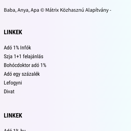
Baba, Anya, Apa © Mátrix Közhasznú Alapítvány -
LINKEK
Adó 1% Infók
Szja 1+1 felajánlás
Bohócdoktor adó 1%
Adó egy százalék
Lefogyni
Divat
LINKEK
Adó 1%.hu