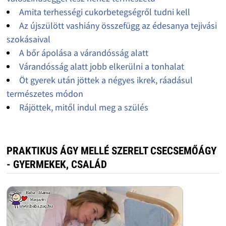
Amita terhességi cukorbetegségről tudni kell
Az újszülött vashiány összefügg az édesanya tejivási
szokásaival
A bőr ápolása a várandósság alatt
Várandósság alatt jobb elkerülni a tonhalat
Öt gyerek után jöttek a négyes ikrek, ráadásul
természetes módon
Rájöttek, mitől indul meg a szülés
PRAKTIKUS ÁGY MELLÉ SZERELT CSECSEMŐÁGY
- GYERMEKEK, CSALÁD