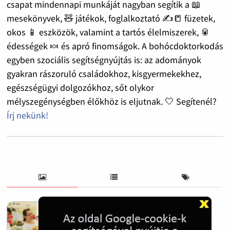
csapat mindennapi munkáját nagyban segítik a 📖
mesekönyvek, 🧸 játékok, foglalkoztató ✍️📒 füzetek,
okos 📱 eszközök, valamint a tartós élelmiszerek, 🥫
édességek 🍬 és apró finomságok. A bohócdoktorkodás
egyben szociális segítségnyújtás is: az adományok
gyakran rászoruló családokhoz, kisgyermekekhez,
egészségügyi dolgozókhoz, sőt olykor
mélyszegénységben élőkhöz is eljutnak. 🤍 Segítenél?
Írj nekünk!
Bohócdoktorok egész éves munkáját
segíti az adó egy százalék felajánlás