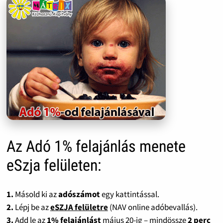
Az Adó 1% felajánlás menete
eSzja felületen:
1.
Másold ki az
adószámot
egy kattintással.
2.
Lépj be az
eSZJA felületre
(NAV online adóbevallás).
3.
Add le az
1% felajánlást
május 20-ig – mindössze
2 perc