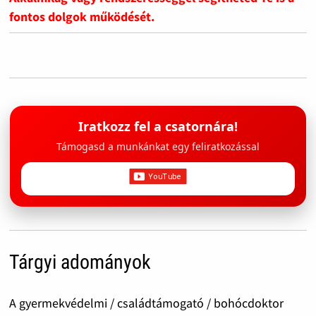
fontos dolgok működését.
Iratkozz fel a csatornára!
Támogasd a munkánkat egy feliratkozással
Tárgyi adományok
A gyermekvédelmi / családtámogató / bohócdoktor