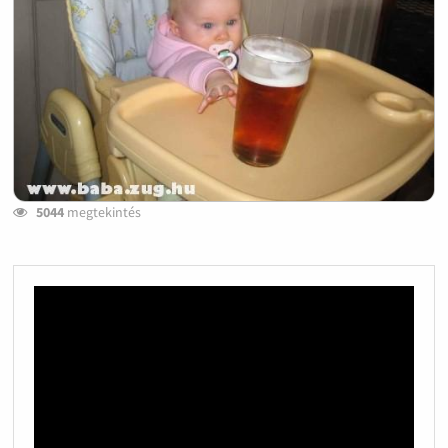
5044
megtekintés