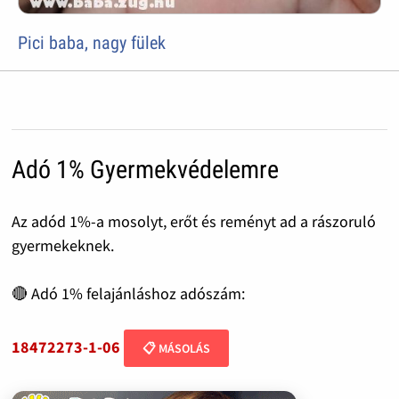
Pici baba, nagy fülek
Adó 1% Gyermekvédelemre
Az adód 1%-a mosolyt, erőt és reményt ad a rászoruló
gyermekeknek.
🔴 Adó 1% felajánláshoz adószám:
18472273-1-06
📋 MÁSOLÁS