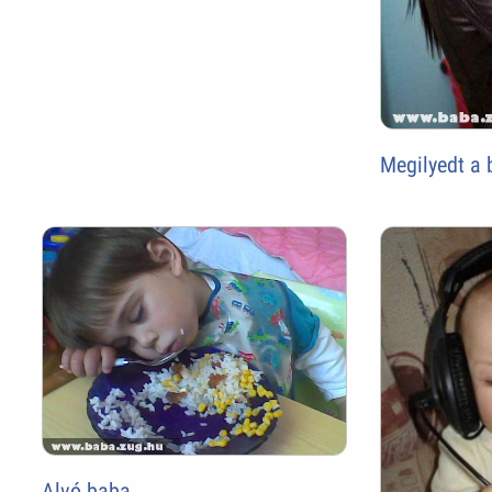
Megilyedt a 
Alvó baba