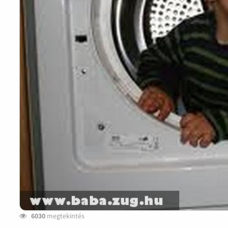
6030
megtekintés