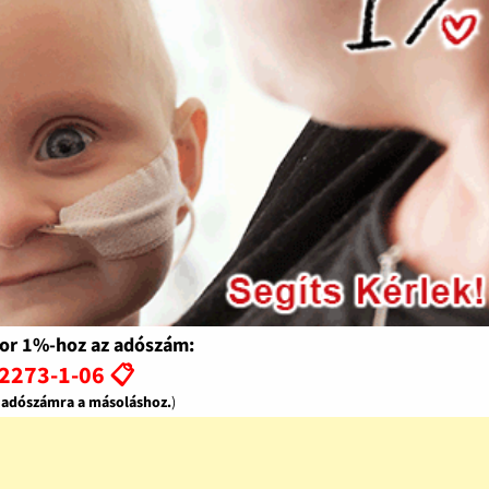
or 1%-hoz az adószám:
2273-1-06 📋
z adószámra a másoláshoz.
)