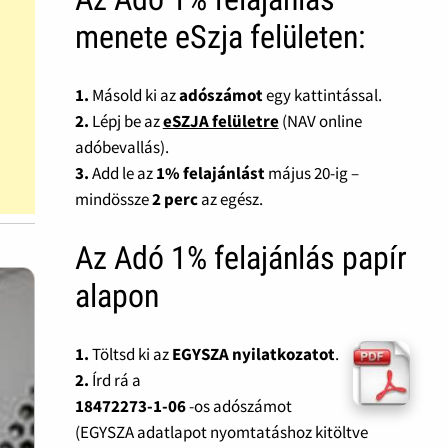
menete eSzja felületen:
1.
Másold ki az
adószámot
egy kattintással.
2.
Lépj be az
eSZJA felületre
(NAV online
adóbevallás).
3.
Add le az
1% felajánlást
május 20-ig –
mindössze
2 perc
az egész.
Az Adó 1% felajánlás papír
alapon
1.
Töltsd ki az
EGYSZA nyilatkozatot
.
2.
Írd rá a
18472273-1-06
-os adószámot
(EGYSZA adatlapot nyomtatáshoz kitöltve