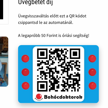
Üvegbetét díj
Üvegvisszaváltás előtt ezt a QR kódot
csippantsd le az automatánál.
A legapróbb 50 Forint is óriási segítség!