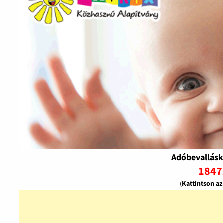
Adóbevallásk
1847
(
Kattintson a