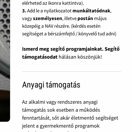
elérheted az ikonra kattintva).
3.
Add le a nyilatkozatot
munkáltatódnak
,
vagy
személyesen
, illetve
postán
május
közepéig a NAV részére. (kérdés esetén
segítséget a bérszámfejtő / könyvelő tud adni)
Ismerd meg segítő programjainkat. Segítő
támogatásodat
hálásan köszönjük!
Anyagi támogatás
Az alkalmi vagy rendszeres anyagi
támogatás sok esetben a működés
fenntartását, sőt akár életmentő segítséget
jelent a gyermekmentő programok