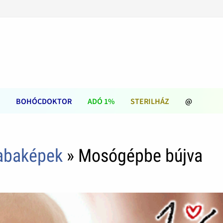
BOHÓCDOKTOR
ADÓ 1%
STERILHÁZ
@
babaképek
» Mosógépbe bújva