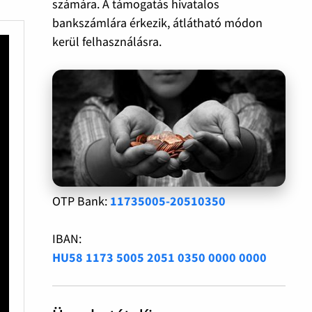
számára. A támogatás hivatalos
bankszámlára érkezik, átlátható módon
kerül felhasználásra.
OTP Bank:
11735005-20510350
IBAN:
HU58 1173 5005 2051 0350 0000 0000