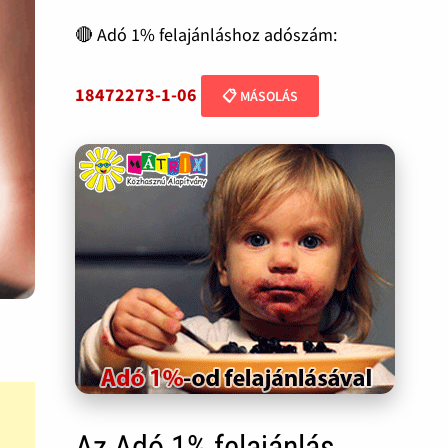
🔴 Adó 1% felajánláshoz adószám:
18472273-1-06
📋 MÁSOLÁS
Az Adó 1% felajánlás