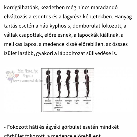
korrigálhatóak, kezdetben még nincs maradandó
elváltozás a csontos és a lágyrész képletekben. Hanyag
tartás esetén a háti kyphosis, domborulat fokozott, a
vállak csapottak, előre esnek, a lapockák kiállnak, a
mellkas lapos, a medence kissé előrebillen, az összes
ízület lazább, gyakori a lábboltozat süllyedése is.
- Fokozott háti és ágyéki görbület esetén mindkét
görbület fokozott, a medence előrebillent.