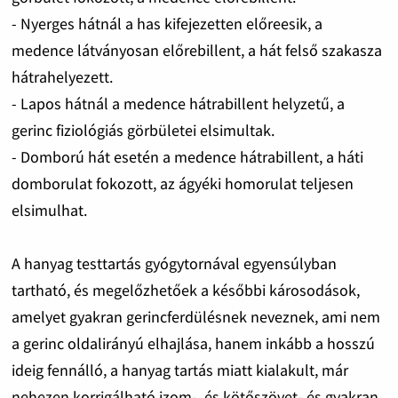
- Nyerges hátnál a has kifejezetten előreesik, a
medence látványosan előrebillent, a hát felső szakasza
hátrahelyezett.
- Lapos hátnál a medence hátrabillent helyzetű, a
gerinc fiziológiás görbületei elsimultak.
- Domború hát esetén a medence hátrabillent, a háti
domborulat fokozott, az ágyéki homorulat teljesen
elsimulhat.
A hanyag testtartás gyógytornával egyensúlyban
tartható, és megelőzhetőek a későbbi károsodások,
amelyet gyakran gerincferdülésnek neveznek, ami nem
a gerinc oldalirányú elhajlása, hanem inkább a hosszú
ideig fennálló, a hanyag tartás miatt kialakult, már
nehezen korrigálható izom-, és kötőszövet- és gyakran