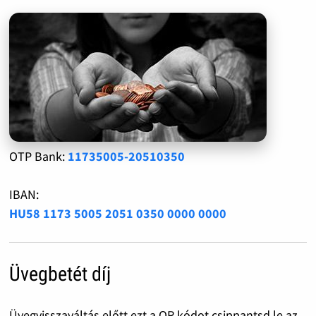
OTP Bank:
11735005-20510350
IBAN:
HU58 1173 5005 2051 0350 0000 0000
Üvegbetét díj
Üvegvisszaváltás előtt ezt a QR kódot csippantsd le az