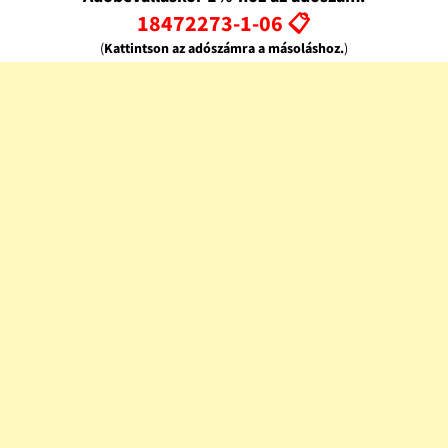
18472273-1-06 📋
(
Kattintson az adószámra a másoláshoz.
)