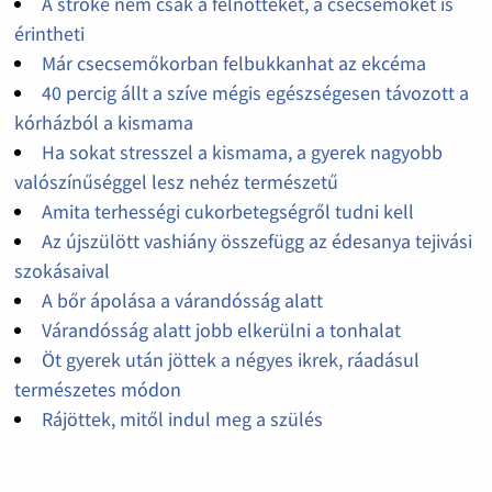
A stroke nem csak a felnőtteket, a csecsemőket is
érintheti
Már csecsemőkorban felbukkanhat az ekcéma
40 percig állt a szíve mégis egészségesen távozott a
kórházból a kismama
Ha sokat stresszel a kismama, a gyerek nagyobb
valószínűséggel lesz nehéz természetű
Amita terhességi cukorbetegségről tudni kell
Az újszülött vashiány összefügg az édesanya tejivási
szokásaival
A bőr ápolása a várandósság alatt
Várandósság alatt jobb elkerülni a tonhalat
Öt gyerek után jöttek a négyes ikrek, ráadásul
természetes módon
Rájöttek, mitől indul meg a szülés