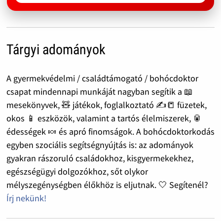
Tárgyi adományok
A gyermekvédelmi / családtámogató / bohócdoktor
csapat mindennapi munkáját nagyban segítik a 📖
mesekönyvek, 🧸 játékok, foglalkoztató ✍️📒 füzetek,
okos 📱 eszközök, valamint a tartós élelmiszerek, 🥫
édességek 🍬 és apró finomságok. A bohócdoktorkodás
egyben szociális segítségnyújtás is: az adományok
gyakran rászoruló családokhoz, kisgyermekekhez,
egészségügyi dolgozókhoz, sőt olykor
mélyszegénységben élőkhöz is eljutnak. 🤍 Segítenél?
Írj nekünk!