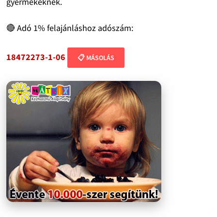
gyermekeknek.
🔴 Adó 1% felajánláshoz adószám:
18472273-1-06
📋 MÁSOLÁS