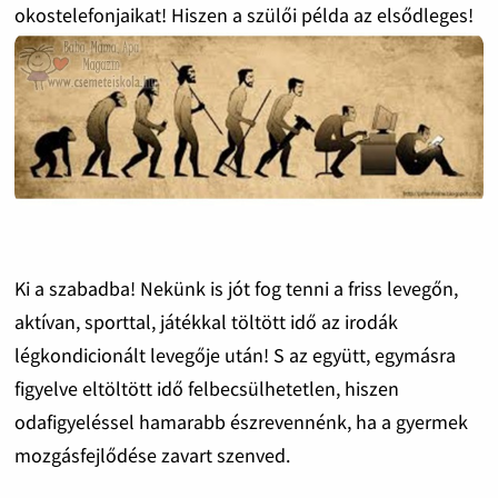
okostelefonjaikat! Hiszen a szülői példa az elsődleges!
Ki a szabadba! Nekünk is jót fog tenni a friss levegőn,
aktívan, sporttal, játékkal töltött idő az irodák
légkondicionált levegője után! S az együtt, egymásra
figyelve eltöltött idő felbecsülhetetlen, hiszen
odafigyeléssel hamarabb észrevennénk, ha a gyermek
mozgásfejlődése zavart szenved.