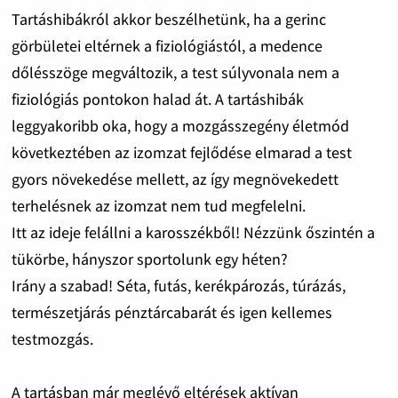
Tartáshibákról akkor beszélhetünk, ha a gerinc
görbületei eltérnek a fiziológiástól, a medence
dőlésszöge megváltozik, a test súlyvonala nem a
fiziológiás pontokon halad át. A tartáshibák
leggyakoribb oka, hogy a mozgásszegény életmód
következtében az izomzat fejlődése elmarad a test
gyors növekedése mellett, az így megnövekedett
terhelésnek az izomzat nem tud megfelelni.
Itt az ideje felállni a karosszékből! Nézzünk őszintén a
tükörbe, hányszor sportolunk egy héten?
Irány a szabad! Séta, futás, kerékpározás, túrázás,
természetjárás pénztárcabarát és igen kellemes
testmozgás.
A tartásban már meglévő eltérések aktívan