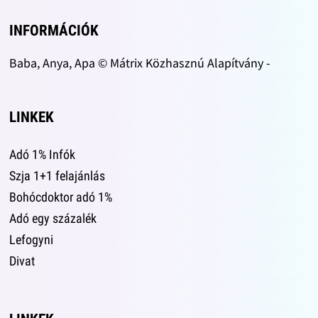
INFORMÁCIÓK
Baba, Anya, Apa © Mátrix Közhasznú Alapítvány -
LINKEK
Adó 1% Infók
Szja 1+1 felajánlás
Bohócdoktor adó 1%
Adó egy százalék
Lefogyni
Divat