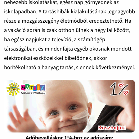
nehezebb iskolatáskát, egész nap görnyednek az
iskolapadban. A tartáshibák kialakulásának legnagyobb
része a mozgásszegény életmódból eredeztethető. Ha
a vakáció során is csak otthon ülnek a négy fal között,
ha egész napjukat a televízió, a számítógép
társaságában, és mindenfajta egyéb okosnak mondott
elektronikai eszközeikkel bíbelődnek, akkor
borítékolható a hanyag tartás, s ennek következményei.
Adóbevalláskor 1%-hoz az adószám: