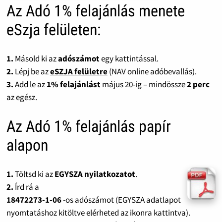
Az Adó 1% felajánlás menete
eSzja felületen:
1.
Másold ki az
adószámot
egy kattintással.
2.
Lépj be az
eSZJA felületre
(NAV online adóbevallás).
3.
Add le az
1% felajánlást
május 20-ig – mindössze
2 perc
az egész.
Az Adó 1% felajánlás papír
alapon
1.
Töltsd ki az
EGYSZA nyilatkozatot
.
2.
Írd rá a
18472273-1-06
-os adószámot (EGYSZA adatlapot
nyomtatáshoz kitöltve elérheted az ikonra kattintva).