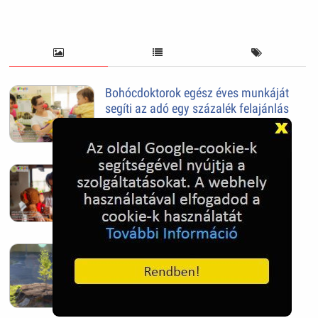
Bohócdoktorok egész éves munkáját
segíti az adó egy százalék felajánlás
2024. Feb. 27.
Adó 1% felajánlással adóbevalláskor
segítheted a gyermekmentést
2024. Feb. 27.
Mindig van újra, és újra
2022. Nov. 05.