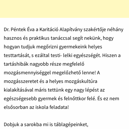
Dr. Péntek Éva a Karitáció Alapítvány szakértője néhány
hasznos és praktikus tanáccsal segít nekünk, hogy
hogyan tudjuk megőrizni gyermekeink helyes
testtartását, s ezáltal testi- lelki egyészségét. Hiszen a
tartáshibák nagyobb része megfelelő
mozgásmennyiséggel megelőzhető lenne! A
mozgásszeretet és a helyes mozgáskultúra
kialakításával máris tettünk egy nagy lépést az
egészségesebb gyermek és felnőttkor felé. És ez nem
elsősorban az iskola feladata!
Dobjuk a sarokba mi is táblagépeinket,