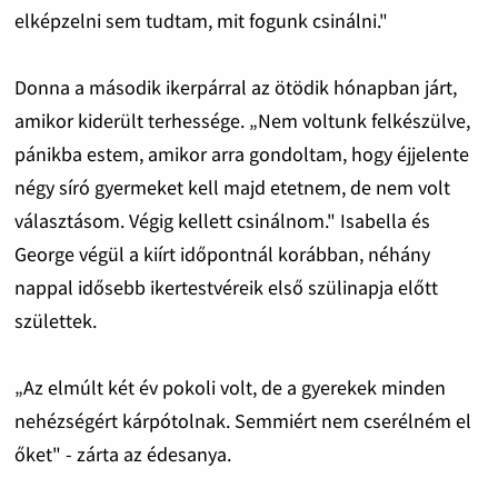
elképzelni sem tudtam, mit fogunk csinálni."
Donna a második ikerpárral az ötödik hónapban járt,
amikor kiderült terhessége. „Nem voltunk felkészülve,
pánikba estem, amikor arra gondoltam, hogy éjjelente
négy síró gyermeket kell majd etetnem, de nem volt
választásom. Végig kellett csinálnom." Isabella és
George végül a kiírt időpontnál korábban, néhány
nappal idősebb ikertestvéreik első szülinapja előtt
születtek.
„Az elmúlt két év pokoli volt, de a gyerekek minden
nehézségért kárpótolnak. Semmiért nem cserélném el
őket" - zárta az édesanya.