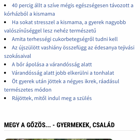
40 percig állt a szíve mégis egészségesen távozott a
kórházból a kismama
Ha sokat stresszel a kismama, a gyerek nagyobb
valószínűséggel lesz nehéz természetű
Amita terhességi cukorbetegségről tudni kell
Az újszülött vashiány összefügg az édesanya tejivási
szokásaival
A bőr ápolása a várandósság alatt
Várandósság alatt jobb elkerülni a tonhalat
Öt gyerek után jöttek a négyes ikrek, ráadásul
természetes módon
Rájöttek, mitől indul meg a szülés
MEGY A GŐZÖS... - GYERMEKEK, CSALÁD