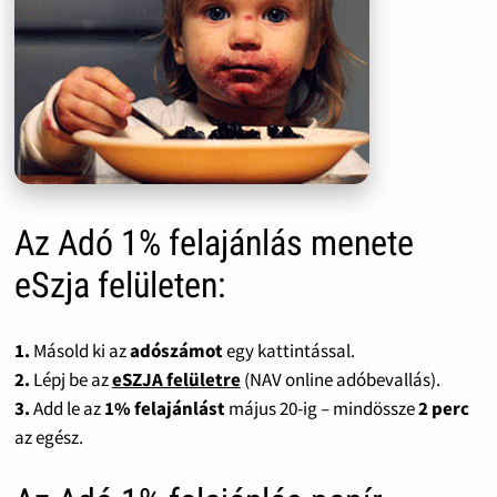
Az Adó 1% felajánlás menete
eSzja felületen:
1.
Másold ki az
adószámot
egy kattintással.
2.
Lépj be az
eSZJA felületre
(NAV online adóbevallás).
3.
Add le az
1% felajánlást
május 20-ig – mindössze
2 perc
az egész.