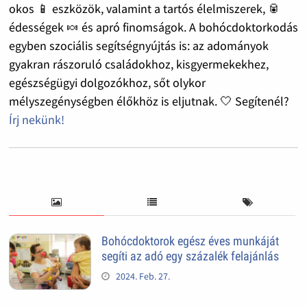
okos 📱 eszközök, valamint a tartós élelmiszerek, 🥫
édességek 🍬 és apró finomságok. A bohócdoktorkodás
egyben szociális segítségnyújtás is: az adományok
gyakran rászoruló családokhoz, kisgyermekekhez,
egészségügyi dolgozókhoz, sőt olykor
mélyszegénységben élőkhöz is eljutnak. 🤍 Segítenél?
Írj nekünk!
Bohócdoktorok egész éves munkáját
segíti az adó egy százalék felajánlás
2024. Feb. 27.