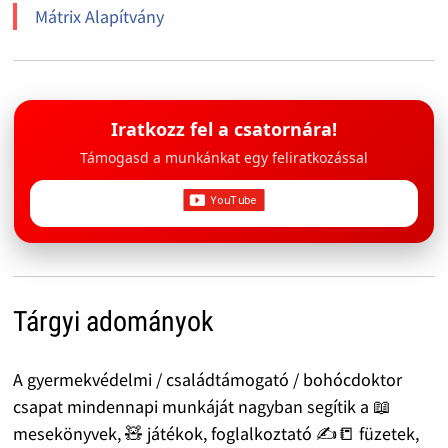
Mátrix Alapítvány
Iratkozz fel a csatornára!
Támogasd a munkánkat egy feliratkozással
Tárgyi adományok
A gyermekvédelmi / családtámogató / bohócdoktor
csapat mindennapi munkáját nagyban segítik a 📖
mesekönyvek, 🧸 játékok, foglalkoztató ✍️📒 füzetek,