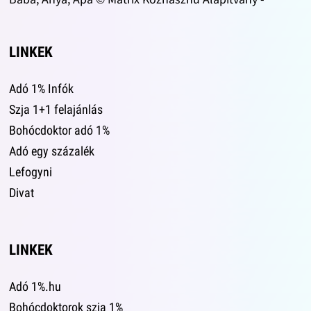
LINKEK
Adó 1% Infók
Szja 1+1 felajánlás
Bohócdoktor adó 1%
Adó egy százalék
Lefogyni
Divat
LINKEK
Adó 1%.hu
Bohócdoktorok szja 1%