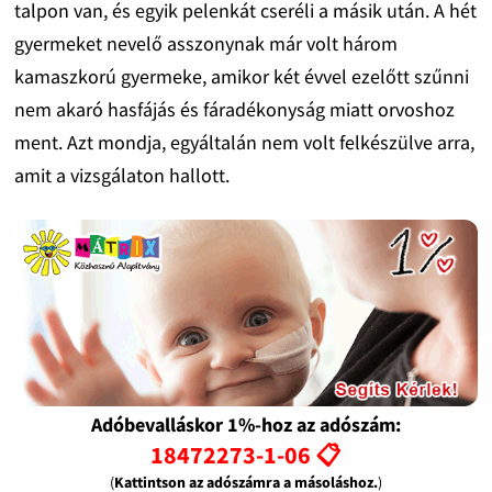
talpon van, és egyik pelenkát cseréli a másik után. A hét
gyermeket nevelő asszonynak már volt három
kamaszkorú gyermeke, amikor két évvel ezelőtt szűnni
nem akaró hasfájás és fáradékonyság miatt orvoshoz
ment. Azt mondja, egyáltalán nem volt felkészülve arra,
amit a vizsgálaton hallott.
Adóbevalláskor 1%-hoz az adószám:
18472273-1-06 📋
(
Kattintson az adószámra a másoláshoz.
)