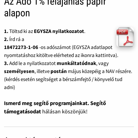
Az Adó 1% felajánlás papír
alapon
1.
Töltsd ki az
EGYSZA nyilatkozatot
.
2.
Írd rá a
18472273-1-06
-os adószámot (EGYSZA adatlapot
nyomtatáshoz kitöltve elérheted az ikonra kattintva).
3.
Add le a nyilatkozatot
munkáltatódnak
, vagy
személyesen
, illetve
postán
május közepéig a NAV részére.
(kérdés esetén segítséget a bérszámfejtő / könyvelő tud
adni)
Ismerd meg segítő programjainkat. Segítő
támogatásodat
hálásan köszönjük!