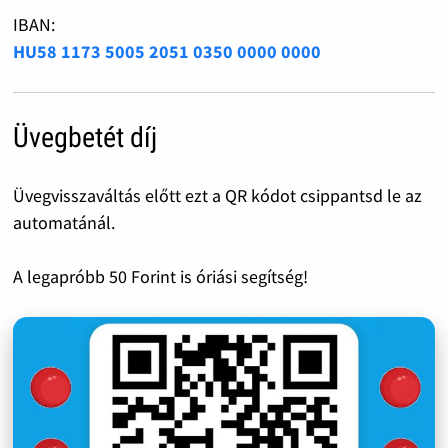
IBAN:
HU58 1173 5005 2051 0350 0000 0000
Üvegbetét díj
Üvegvisszaváltás előtt ezt a QR kódot csippantsd le az
automatánál.
A legapróbb 50 Forint is óriási segítség!