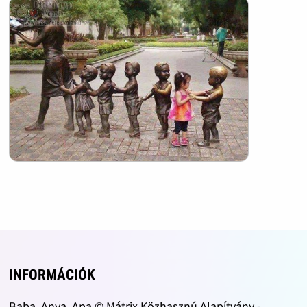
INFORMÁCIÓK
Baba, Anya, Apa © Mátrix Közhasznú Alapítvány -