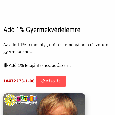
Adó 1% Gyermekvédelemre
Az adód 1%-a mosolyt, erőt és reményt ad a rászoruló
gyermekeknek.
🔴 Adó 1% felajánláshoz adószám:
18472273-1-06
📋 MÁSOLÁS