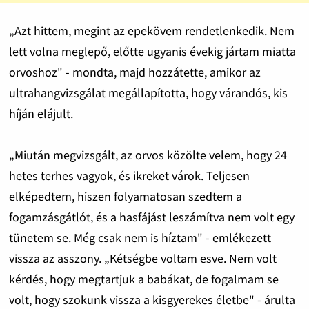
„Azt hittem, megint az epekövem rendetlenkedik. Nem
lett volna meglepő, előtte ugyanis évekig jártam miatta
orvoshoz" - mondta, majd hozzátette, amikor az
ultrahangvizsgálat megállapította, hogy várandós, kis
híján elájult.
„Miután megvizsgált, az orvos közölte velem, hogy 24
hetes terhes vagyok, és ikreket várok. Teljesen
elképedtem, hiszen folyamatosan szedtem a
fogamzásgátlót, és a hasfájást leszámítva nem volt egy
tünetem se. Még csak nem is híztam" - emlékezett
vissza az asszony. „Kétségbe voltam esve. Nem volt
kérdés, hogy megtartjuk a babákat, de fogalmam se
volt, hogy szokunk vissza a kisgyerekes életbe" - árulta