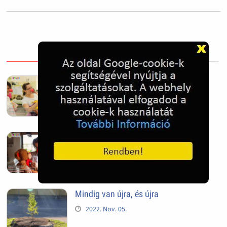
Bohócdoktorok egész éves munkáját
segíti az adó egy százalék felajánlás
2024. Feb. 27.
Adó 1% felajánlással adóbevalláskor
segítheted a gyermekmentést
2024. Feb. 27.
Mindig van újra, és újra
2022. Nov. 05.