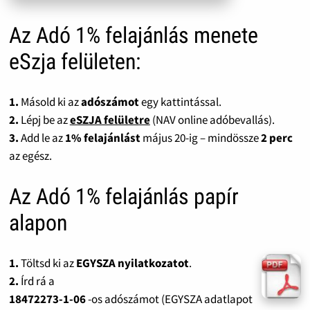
Az Adó 1% felajánlás menete
eSzja felületen:
1.
Másold ki az
adószámot
egy kattintással.
2.
Lépj be az
eSZJA felületre
(NAV online adóbevallás).
3.
Add le az
1% felajánlást
május 20-ig – mindössze
2 perc
az egész.
Az Adó 1% felajánlás papír
alapon
1.
Töltsd ki az
EGYSZA nyilatkozatot
.
2.
Írd rá a
18472273-1-06
-os adószámot (EGYSZA adatlapot