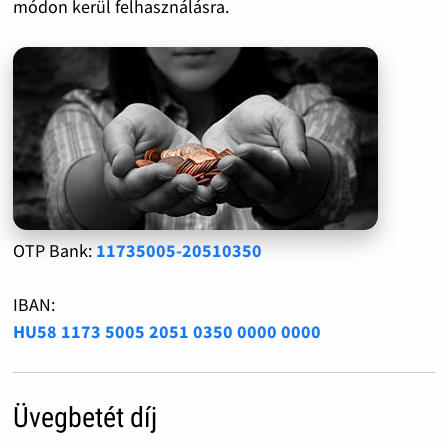
módon kerül felhasználásra.
OTP Bank:
11735005-20510350
IBAN:
HU58 1173 5005 2051 0350 0000 0000
Üvegbetét díj