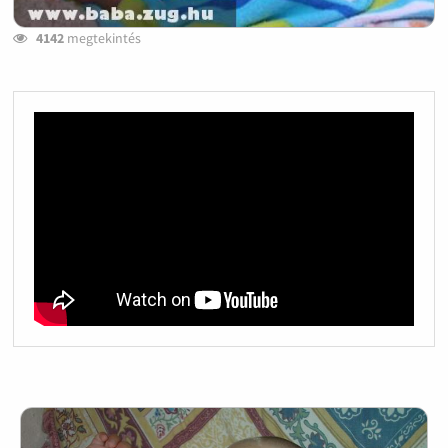
4142
megtekintés