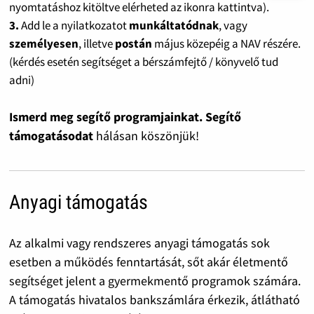
nyomtatáshoz kitöltve elérheted az ikonra kattintva).
3.
Add le a nyilatkozatot
munkáltatódnak
, vagy
személyesen
, illetve
postán
május közepéig a NAV részére.
(kérdés esetén segítséget a bérszámfejtő / könyvelő tud
adni)
Ismerd meg segítő programjainkat. Segítő
támogatásodat
hálásan köszönjük!
Anyagi támogatás
Az alkalmi vagy rendszeres anyagi támogatás sok
esetben a működés fenntartását, sőt akár életmentő
segítséget jelent a gyermekmentő programok számára.
A támogatás hivatalos bankszámlára érkezik, átlátható