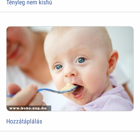
Tényleg nem kisfiú
Hozzátáplálás