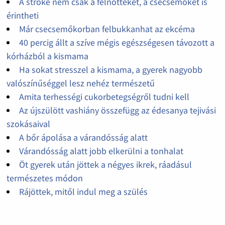
A stroke nem csak a felnőtteket, a csecsemőket is
érintheti
Már csecsemőkorban felbukkanhat az ekcéma
40 percig állt a szíve mégis egészségesen távozott a
kórházból a kismama
Ha sokat stresszel a kismama, a gyerek nagyobb
valószínűséggel lesz nehéz természetű
Amita terhességi cukorbetegségről tudni kell
Az újszülött vashiány összefügg az édesanya tejivási
szokásaival
A bőr ápolása a várandósság alatt
Várandósság alatt jobb elkerülni a tonhalat
Öt gyerek után jöttek a négyes ikrek, ráadásul
természetes módon
Rájöttek, mitől indul meg a szülés