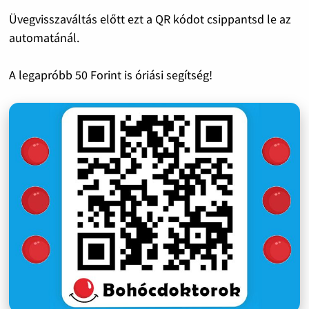
Üvegvisszaváltás előtt ezt a QR kódot csippantsd le az
automatánál.
A legapróbb 50 Forint is óriási segítség!