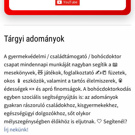
Tárgyi adományok
A gyermekvédelmi / családtámogató / bohócdoktor
csapat mindennapi munkáját nagyban segítik a 📖
mesekönyvek, 🧸 játékok, foglalkoztató ✍️📒 füzetek,
okos 📱 eszközök, valamint a tartós élelmiszerek, 🥫
édességek 🍬 és apró finomságok. A bohócdoktorkodás
egyben szociális segítségnyújtás is: az adományok
gyakran rászoruló családokhoz, kisgyermekekhez,
egészségügyi dolgozókhoz, sőt olykor
mélyszegénységben élőkhöz is eljutnak. 🤍 Segítenél?
Írj nekünk!