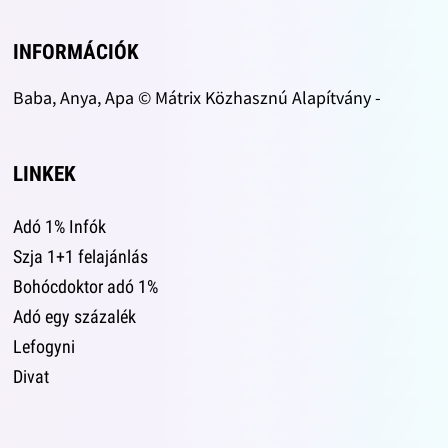
INFORMÁCIÓK
Baba, Anya, Apa © Mátrix Közhasznú Alapítvány -
LINKEK
Adó 1% Infók
Szja 1+1 felajánlás
Bohócdoktor adó 1%
Adó egy százalék
Lefogyni
Divat