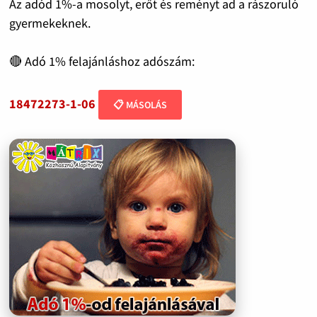
Az adód 1%-a mosolyt, erőt és reményt ad a rászoruló
gyermekeknek.
🔴 Adó 1% felajánláshoz adószám:
18472273-1-06
📋 MÁSOLÁS