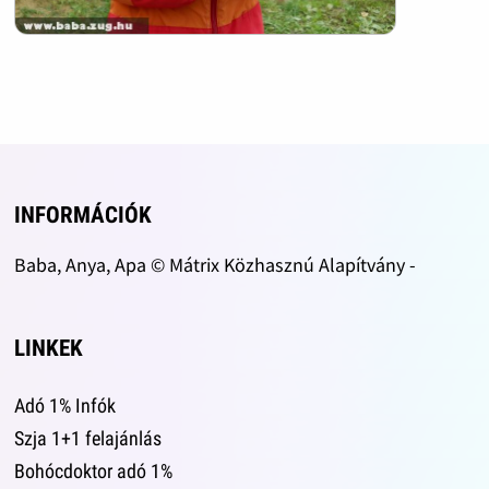
INFORMÁCIÓK
Baba, Anya, Apa © Mátrix Közhasznú Alapítvány -
LINKEK
Adó 1% Infók
Szja 1+1 felajánlás
Bohócdoktor adó 1%