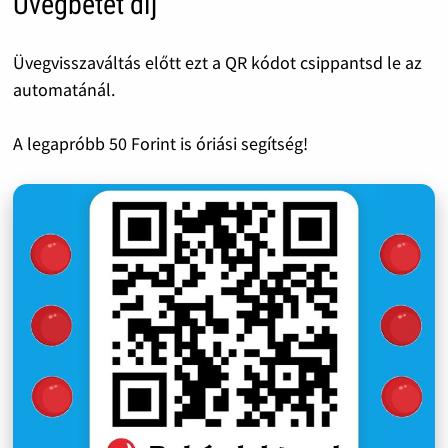
Üvegbetét díj
Üvegvisszaváltás előtt ezt a QR kódot csippantsd le az
automatánál.
A legapróbb 50 Forint is óriási segítség!