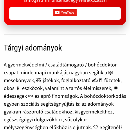
Támogasd a munkánkat egy feliratkozással
Tárgyi adományok
A gyermekvédelmi / családtámogató / bohócdoktor
csapat mindennapi munkáját nagyban segítik a 📖
mesekönyvek, 🧸 játékok, foglalkoztató ✍️📒 füzetek,
okos 📱 eszközök, valamint a tartós élelmiszerek, 🥫
édességek 🍬 és apró finomságok. A bohócdoktorkodás
egyben szociális segítségnyújtás is: az adományok
gyakran rászoruló családokhoz, kisgyermekekhez,
egészségügyi dolgozókhoz, sőt olykor
mélyszegénységben élőkhöz is eljutnak. 🤍 Segítenél?