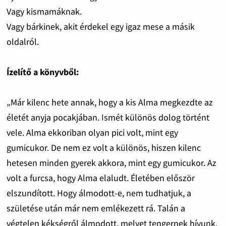
Vagy kismamáknak.
Vagy bárkinek, akit érdekel egy igaz mese a másik
oldalról.
Ízelítő a könyvből:
„Már kilenc hete annak, hogy a kis Alma megkezdte az
életét anyja pocakjában. Ismét különös dolog történt
vele. Alma ekkoriban olyan pici volt, mint egy
gumicukor. De nem ez volt a különös, hiszen kilenc
hetesen minden gyerek akkora, mint egy gumicukor. Az
volt a furcsa, hogy Alma elaludt. Életében először
elszundított. Hogy álmodott-e, nem tudhatjuk, a
születése után már nem emlékezett rá. Talán a
végtelen kékségről álmodott, melyet tengernek hívunk.