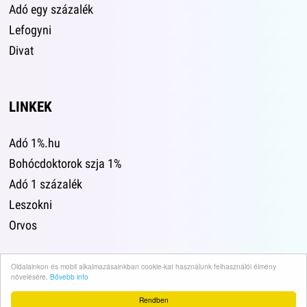
Adó egy százalék
Lefogyni
Divat
LINKEK
Adó 1%.hu
Bohócdoktorok szja 1%
Adó 1 százalék
Leszokni
Orvos
Oldalainkon és mobil alkalmazásainkban cookie-kat használunk felhasználói élmény
növelésére.
Bővebb info
Impresszum
·
Adatvédelem
·
Médiaajánlat
·
Rendben