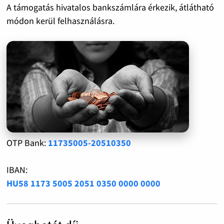
A támogatás hivatalos bankszámlára érkezik, átlátható
módon kerül felhasználásra.
OTP Bank:
11735005-20510350
IBAN:
HU58 1173 5005 2051 0350 0000 0000