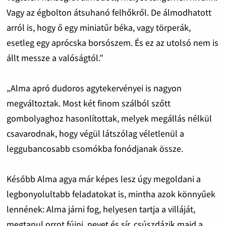
Vagy az égbolton átsuhanó felhőkről. De álmodhatott
arról is, hogy ő egy miniatűr béka, vagy törperák,
esetleg egy aprócska borsószem. És ez az utolsó nem is
állt messze a valóságtól.”
„Alma apró dudoros agytekervényei is nagyon
megváltoztak. Most két finom szálból szőtt
gombolyaghoz hasonlítottak, melyek megállás nélkül
csavarodnak, hogy végül látszólag véletlenül a
leggubancosabb csomókba fonódjanak össze.
Később Alma agya már képes lesz úgy megoldani a
legbonyolultabb feladatokat is, mintha azok könnyűek
lennének: Alma járni fog, helyesen tartja a villáját,
megtanul orrot fújni, nevet és sír, csúszdázik majd a