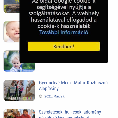
Kis egészséges fogak
2022. Oct. 10.
Hajasbaba
2022. Oct. 10.
Gyermekvédelem - Mátrix Közhasznú
Alapítvány
2021. Mar. 27.
Szeretetcsoki.hu - csoki adomány
nélkülöző kisgyermekeknek