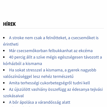
HÍREK
A stroke nem csak a felnőtteket, a csecsemőket is
érintheti
Már csecsemőkorban felbukkanhat az ekcéma
40 percig állt a szíve mégis egészségesen távozott a
kórházból a kismama
Ha sokat stresszel a kismama, a gyerek nagyobb
valószínűséggel lesz nehéz természetű
Amita terhességi cukorbetegségről tudni kell
Az újszülött vashiány összefügg az édesanya tejivási
szokásaival
A bőr ápolása a várandósság alatt