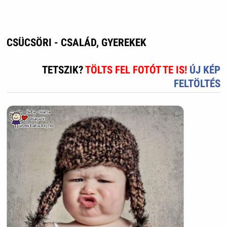
CSÜCSÖRI - CSALÁD, GYEREKEK
TETSZIK?
TÖLTS FEL FOTÓT TE IS!
ÚJ KÉP
FELTÖLTÉS