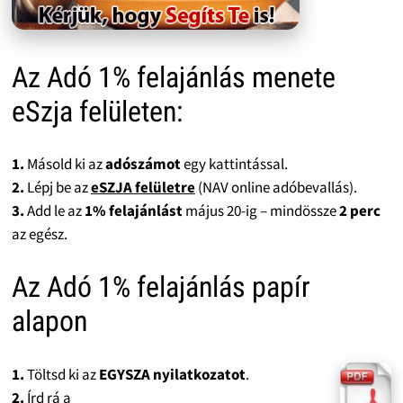
Az Adó 1% felajánlás menete
eSzja felületen:
1.
Másold ki az
adószámot
egy kattintással.
2.
Lépj be az
eSZJA felületre
(NAV online adóbevallás).
3.
Add le az
1% felajánlást
május 20-ig – mindössze
2 perc
az egész.
Az Adó 1% felajánlás papír
alapon
1.
Töltsd ki az
EGYSZA nyilatkozatot
.
2.
Írd rá a