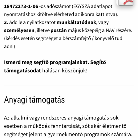
18472273-1-06
-os adószámot (EGYSZA adatlapot
nyomtatáshoz kitöltve elérheted az ikonra kattintva).
3.
Add le a nyilatkozatot
munkáltatódnak
, vagy
személyesen
, illetve
postán
május közepéig a NAV részére.
(kérdés esetén segítséget a bérszámfejtő / könyvelő tud
adni)
Ismerd meg segítő programjainkat. Segítő
támogatásodat
hálásan köszönjük!
Anyagi támogatás
Az alkalmi vagy rendszeres anyagi támogatás sok
esetben a működés fenntartását, sőt akár életmentő
segítséget jelent a gyermekmentő programok számára.