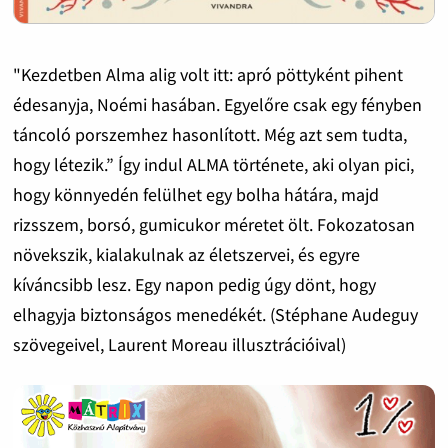
"Kezdetben Alma alig volt itt: apró pöttyként pihent
édesanyja, Noémi hasában. Egyelőre csak egy fényben
táncoló porszemhez hasonlított. Még azt sem tudta,
hogy létezik.” Így indul ALMA története, aki olyan pici,
hogy könnyedén felülhet egy bolha hátára, majd
rizsszem, borsó, gumicukor méretet ölt. Fokozatosan
növekszik, kialakulnak az életszervei, és egyre
kíváncsibb lesz. Egy napon pedig úgy dönt, hogy
elhagyja biztonságos menedékét. (Stéphane Audeguy
szövegeivel, Laurent Moreau illusztrációival)