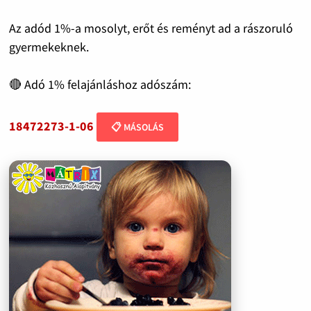
Az adód 1%-a mosolyt, erőt és reményt ad a rászoruló
gyermekeknek.
🔴 Adó 1% felajánláshoz adószám:
18472273-1-06
📋 MÁSOLÁS