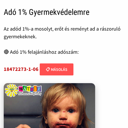
Adó 1% Gyermekvédelemre
Az adód 1%-a mosolyt, erőt és reményt ad a rászoruló
gyermekeknek.
🔴 Adó 1% felajánláshoz adószám:
18472273-1-06
📋 MÁSOLÁS