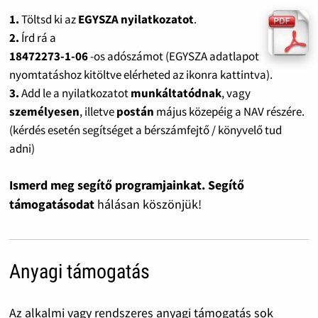
1.
Töltsd ki az
EGYSZA nyilatkozatot
.
2.
Írd rá a
18472273-1-06
-os adószámot (EGYSZA adatlapot
nyomtatáshoz kitöltve elérheted az ikonra kattintva).
3.
Add le a nyilatkozatot
munkáltatódnak
, vagy
személyesen
, illetve
postán
május közepéig a NAV részére.
(kérdés esetén segítséget a bérszámfejtő / könyvelő tud
adni)
Ismerd meg segítő programjainkat. Segítő
támogatásodat
hálásan köszönjük!
Anyagi támogatás
Az alkalmi vagy rendszeres anyagi támogatás sok