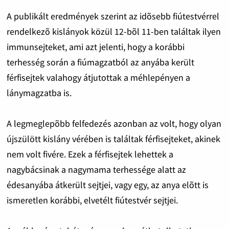
A publikált eredmények szerint az idõsebb fiútestvérrel
rendelkezõ kislányok közül 12-bõl 11-ben találtak ilyen
immunsejteket, ami azt jelenti, hogy a korábbi
terhesség során a fiúmagzatból az anyába került
férfisejtek valahogy átjutottak a méhlepényen a
lánymagzatba is.
A legmeglepõbb felfedezés azonban az volt, hogy olyan
újszülött kislány vérében is találtak férfisejteket, akinek
nem volt fivére. Ezek a férfisejtek lehettek a
nagybácsinak a nagymama terhessége alatt az
édesanyába átkerült sejtjei, vagy egy, az anya elõtt is
ismeretlen korábbi, elvetélt fiútestvér sejtjei.