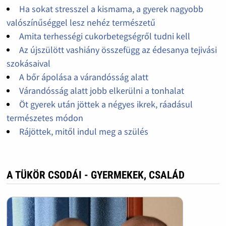
Ha sokat stresszel a kismama, a gyerek nagyobb
valószínűséggel lesz nehéz természetű
Amita terhességi cukorbetegségről tudni kell
Az újszülött vashiány összefügg az édesanya tejivási
szokásaival
A bőr ápolása a várandósság alatt
Várandósság alatt jobb elkerülni a tonhalat
Öt gyerek után jöttek a négyes ikrek, ráadásul
természetes módon
Rájöttek, mitől indul meg a szülés
A TÜKÖR CSODÁI - GYERMEKEK, CSALÁD