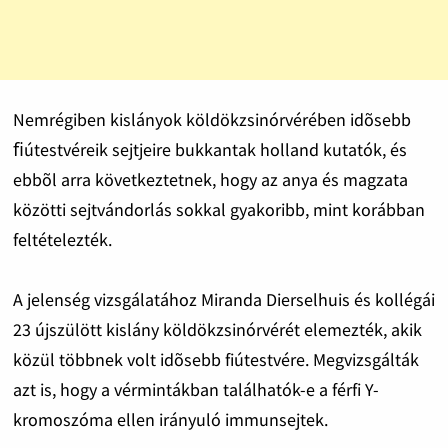
Nemrégiben kislányok köldökzsinórvérében idõsebb
ﬁútestvéreik sejtjeire bukkantak holland kutatók, és
ebbõl arra következtetnek, hogy az anya és magzata
közötti sejtvándorlás sokkal gyakoribb, mint korábban
feltételezték.
A jelenség vizsgálatához Miranda Dierselhuis és kollégái
23 újszülött kislány köldökzsinórvérét elemezték, akik
közül többnek volt idõsebb fiútestvére. Megvizsgálták
azt is, hogy a vérmintákban találhatók-e a férfi Y-
kromoszóma ellen irányuló immunsejtek.