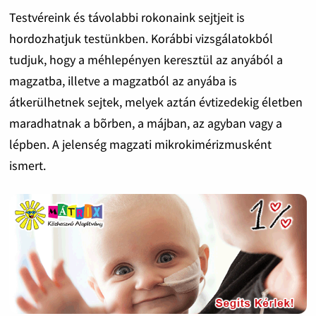
Testvéreink és távolabbi rokonaink sejtjeit is
hordozhatjuk testünkben. Korábbi vizsgálatokból
tudjuk, hogy a méhlepényen keresztül az anyából a
magzatba, illetve a magzatból az anyába is
átkerülhetnek sejtek, melyek aztán évtizedekig életben
maradhatnak a bõrben, a májban, az agyban vagy a
lépben. A jelenség magzati mikrokimérizmusként
ismert.