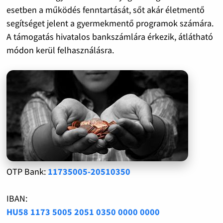
esetben a működés fenntartását, sőt akár életmentő
segítséget jelent a gyermekmentő programok számára.
A támogatás hivatalos bankszámlára érkezik, átlátható
módon kerül felhasználásra.
OTP Bank:
11735005-20510350
IBAN:
HU58 1173 5005 2051 0350 0000 0000