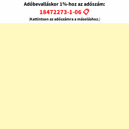
Adóbevalláskor 1%-hoz az adószám:
18472273-1-06 📋
(
Kattintson az adószámra a másoláshoz.
)