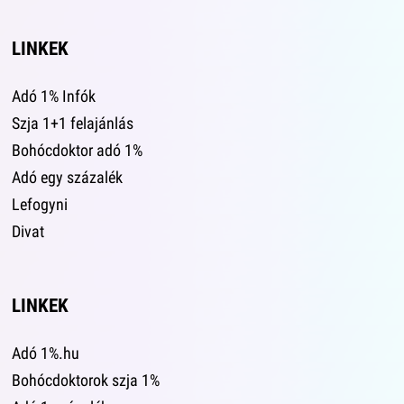
LINKEK
Adó 1% Infók
Szja 1+1 felajánlás
Bohócdoktor adó 1%
Adó egy százalék
Lefogyni
Divat
LINKEK
Adó 1%.hu
Bohócdoktorok szja 1%