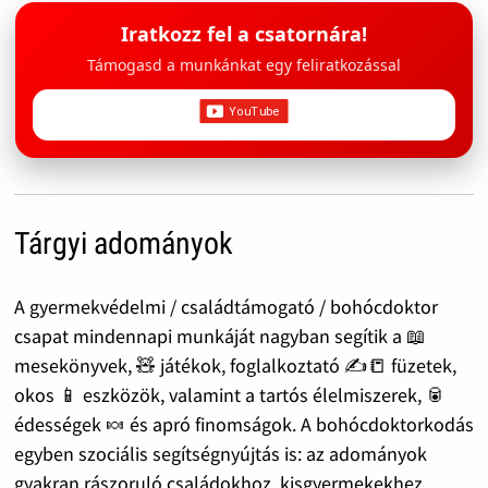
Iratkozz fel a csatornára!
Támogasd a munkánkat egy feliratkozással
Tárgyi adományok
A gyermekvédelmi / családtámogató / bohócdoktor
csapat mindennapi munkáját nagyban segítik a 📖
mesekönyvek, 🧸 játékok, foglalkoztató ✍️📒 füzetek,
okos 📱 eszközök, valamint a tartós élelmiszerek, 🥫
édességek 🍬 és apró finomságok. A bohócdoktorkodás
egyben szociális segítségnyújtás is: az adományok
gyakran rászoruló családokhoz, kisgyermekekhez,