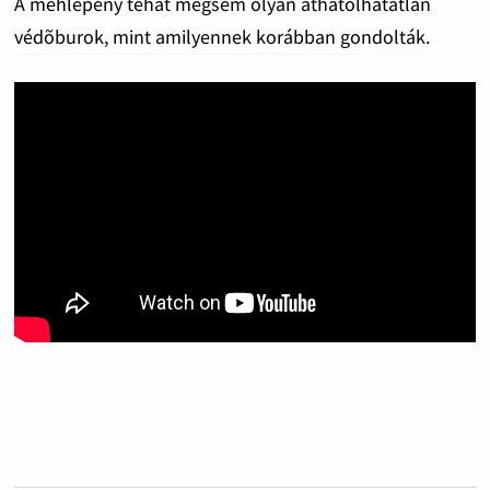
A méhlepény tehát mégsem olyan áthatolhatatlan
védõburok, mint amilyennek korábban gondolták.