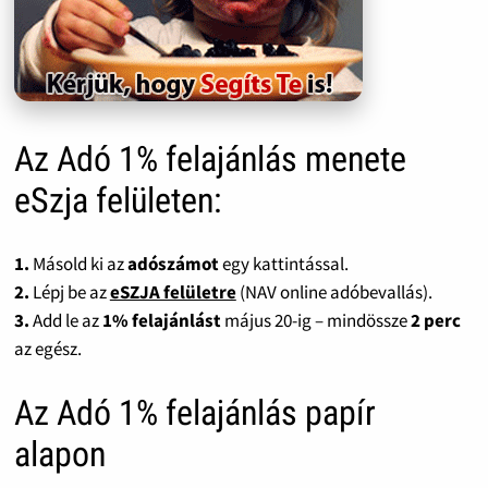
Az Adó 1% felajánlás menete
eSzja felületen:
1.
Másold ki az
adószámot
egy kattintással.
2.
Lépj be az
eSZJA felületre
(NAV online adóbevallás).
3.
Add le az
1% felajánlást
május 20-ig – mindössze
2 perc
az egész.
Az Adó 1% felajánlás papír
alapon