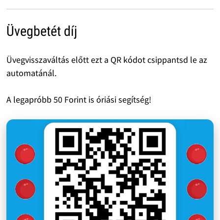
Üvegbetét díj
Üvegvisszaváltás előtt ezt a QR kódot csippantsd le az
automatánál.
A legapróbb 50 Forint is óriási segítség!