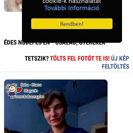
ÉDES NUDLI ÉS ÉN - CSALÁD, GYEREKEK
TETSZIK?
TÖLTS FEL FOTÓT TE IS!
ÚJ KÉP
FELTÖLTÉS