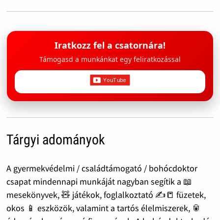
Iratkozz fel a csatornára!
Támogasd a munkánkat egy feliratkozással
Tárgyi adományok
A gyermekvédelmi / családtámogató / bohócdoktor
csapat mindennapi munkáját nagyban segítik a 📖
mesekönyvek, 🧸 játékok, foglalkoztató ✍️📒 füzetek,
okos 📱 eszközök, valamint a tartós élelmiszerek, 🥫