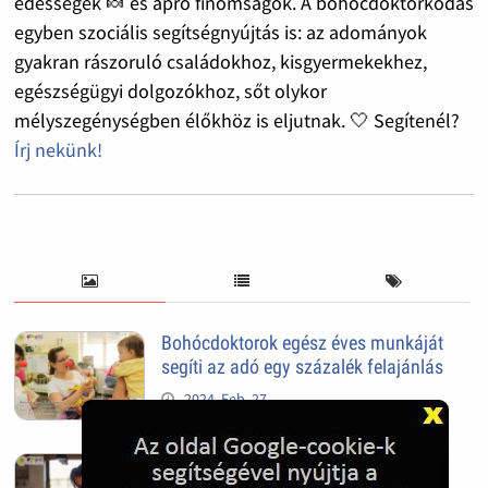
édességek 🍬 és apró finomságok. A bohócdoktorkodás
egyben szociális segítségnyújtás is: az adományok
gyakran rászoruló családokhoz, kisgyermekekhez,
egészségügyi dolgozókhoz, sőt olykor
mélyszegénységben élőkhöz is eljutnak. 🤍 Segítenél?
Írj nekünk!
Bohócdoktorok egész éves munkáját
segíti az adó egy százalék felajánlás
2024. Feb. 27.
Adó 1% felajánlással adóbevalláskor