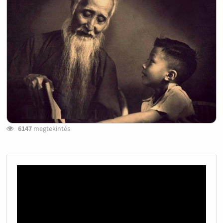
6147
megtekintés