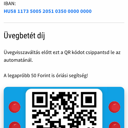
IBAN:
HU58 1173 5005 2051 0350 0000 0000
Üvegbetét díj
Üvegvisszaváltás előtt ezt a QR kódot csippantsd le az
automatánál.
A legapróbb 50 Forint is óriási segítség!