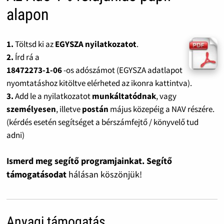
alapon
1.
Töltsd ki az
EGYSZA nyilatkozatot
.
2.
Írd rá a
18472273-1-06
-os adószámot (EGYSZA adatlapot
nyomtatáshoz kitöltve elérheted az ikonra kattintva).
3.
Add le a nyilatkozatot
munkáltatódnak
, vagy
személyesen
, illetve
postán
május közepéig a NAV részére.
(kérdés esetén segítséget a bérszámfejtő / könyvelő tud
adni)
Ismerd meg segítő programjainkat. Segítő
támogatásodat
hálásan köszönjük!
Anyagi támogatás