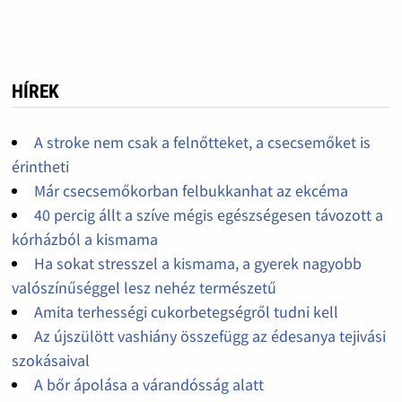
HÍREK
A stroke nem csak a felnőtteket, a csecsemőket is
érintheti
Már csecsemőkorban felbukkanhat az ekcéma
40 percig állt a szíve mégis egészségesen távozott a
kórházból a kismama
Ha sokat stresszel a kismama, a gyerek nagyobb
valószínűséggel lesz nehéz természetű
Amita terhességi cukorbetegségről tudni kell
Az újszülött vashiány összefügg az édesanya tejivási
szokásaival
A bőr ápolása a várandósság alatt