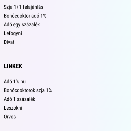
Szja 1+1 felajánlás
Bohócdoktor adó 1%
Adó egy százalék
Lefogyni
Divat
LINKEK
Adó 1%.hu
Bohócdoktorok szja 1%
Adó 1 százalék
Leszokni
Orvos