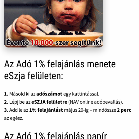
Az Adó 1% felajánlás menete
eSzja felületen:
1.
Másold ki az
adószámot
egy kattintással.
2.
Lépj be az
eSZJA felületre
(NAV online adóbevallás).
3.
Add le az
1% felajánlást
május 20-ig – mindössze
2 perc
az egész.
Az Adó 1% felajánlás papír