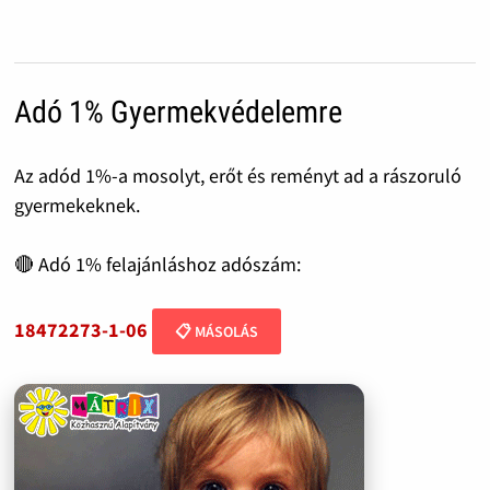
Adó 1% Gyermekvédelemre
Az adód 1%-a mosolyt, erőt és reményt ad a rászoruló
gyermekeknek.
🔴 Adó 1% felajánláshoz adószám:
18472273-1-06
📋 MÁSOLÁS