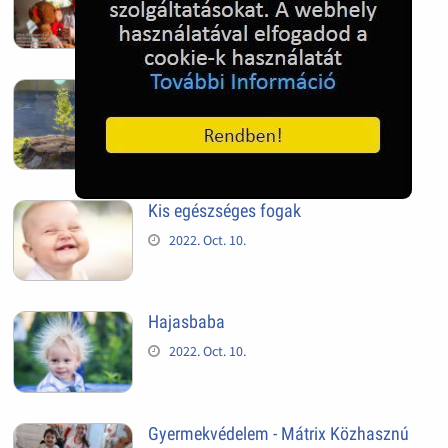
segítheted a gyermekmentést
2024. Feb. 27.
Mindig van újra, és újra
2022. Nov. 05.
Kis egészséges fogak
2022. Oct. 10.
Hajasbaba
2022. Oct. 10.
Gyermekvédelem - Mátrix Közhasznú