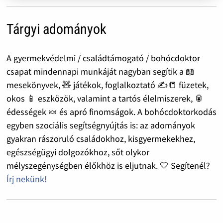
Tárgyi adományok
A gyermekvédelmi / családtámogató / bohócdoktor
csapat mindennapi munkáját nagyban segítik a 📖
mesekönyvek, 🧸 játékok, foglalkoztató ✍️📒 füzetek,
okos 📱 eszközök, valamint a tartós élelmiszerek, 🥫
édességek 🍬 és apró finomságok. A bohócdoktorkodás
egyben szociális segítségnyújtás is: az adományok
gyakran rászoruló családokhoz, kisgyermekekhez,
egészségügyi dolgozókhoz, sőt olykor
mélyszegénységben élőkhöz is eljutnak. 🤍 Segítenél?
Írj nekünk!