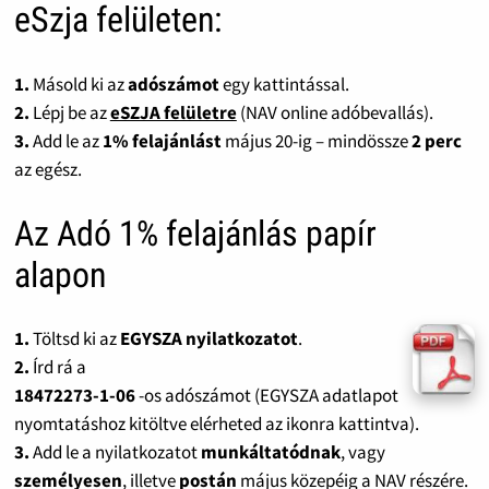
eSzja felületen:
1.
Másold ki az
adószámot
egy kattintással.
2.
Lépj be az
eSZJA felületre
(NAV online adóbevallás).
3.
Add le az
1% felajánlást
május 20-ig – mindössze
2 perc
az egész.
Az Adó 1% felajánlás papír
alapon
1.
Töltsd ki az
EGYSZA nyilatkozatot
.
2.
Írd rá a
18472273-1-06
-os adószámot (EGYSZA adatlapot
nyomtatáshoz kitöltve elérheted az ikonra kattintva).
3.
Add le a nyilatkozatot
munkáltatódnak
, vagy
személyesen
, illetve
postán
május közepéig a NAV részére.