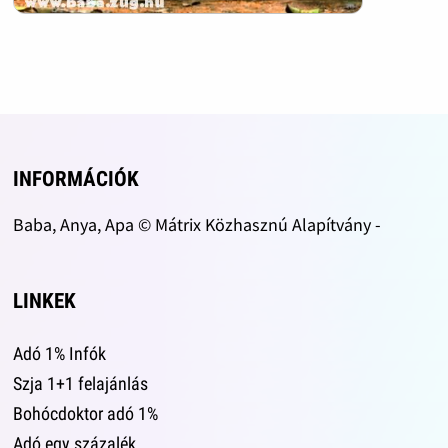
INFORMÁCIÓK
Baba, Anya, Apa © Mátrix Közhasznú Alapítvány -
LINKEK
Adó 1% Infók
Szja 1+1 felajánlás
Bohócdoktor adó 1%
Adó egy százalék