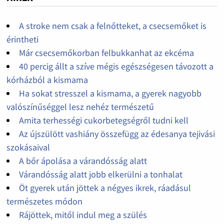
A stroke nem csak a felnőtteket, a csecsemőket is
érintheti
Már csecsemőkorban felbukkanhat az ekcéma
40 percig állt a szíve mégis egészségesen távozott a
kórházból a kismama
Ha sokat stresszel a kismama, a gyerek nagyobb
valószínűséggel lesz nehéz természetű
Amita terhességi cukorbetegségről tudni kell
Az újszülött vashiány összefügg az édesanya tejivási
szokásaival
A bőr ápolása a várandósság alatt
Várandósság alatt jobb elkerülni a tonhalat
Öt gyerek után jöttek a négyes ikrek, ráadásul
természetes módon
Rájöttek, mitől indul meg a szülés