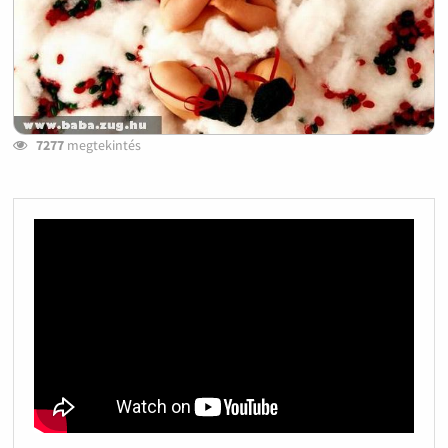
7277
megtekintés