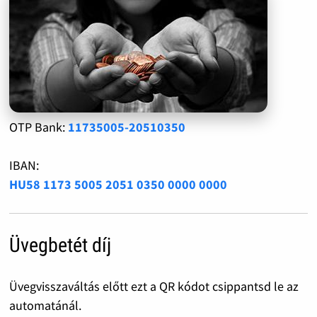
OTP Bank:
11735005-20510350
IBAN:
HU58 1173 5005 2051 0350 0000 0000
Üvegbetét díj
Üvegvisszaváltás előtt ezt a QR kódot csippantsd le az
automatánál.