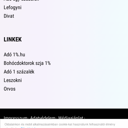
Lefogyni
Divat
LINKEK
Adó 1%.hu
Bohócdoktorok szja 1%
Adó 1 százalék
Leszokni
Orvos
Impresszum
·
Adatvédelem
·
Médiaajánlat
·
Oldalainkon és mobil alkalmazásainkban cookie-kat használunk felhasználói élmény