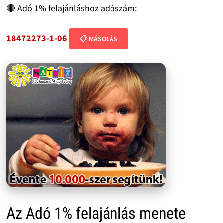
🔴 Adó 1% felajánláshoz adószám:
18472273-1-06
📋 MÁSOLÁS
Az Adó 1% felajánlás menete