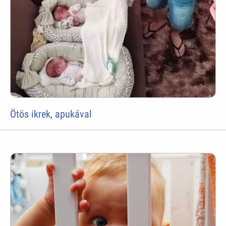
Ötös ikrek, apukával