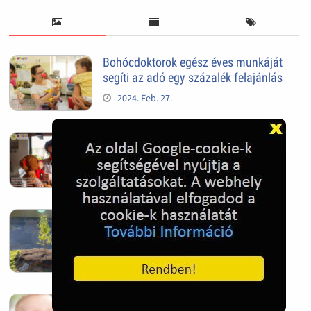
Bohócdoktorok egész éves munkáját
segíti az adó egy százalék felajánlás
2024. Feb. 27.
Adó 1% felajánlással adóbevalláskor
segítheted a gyermekmentést
2024. Feb. 27.
Mindig van újra, és újra
2022. Nov. 05.
Kis egészséges fogak