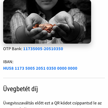
OTP Bank:
11735005-20510350
IBAN:
HU58 1173 5005 2051 0350 0000 0000
Üvegbetét díj
Üvegvisszaváltás előtt ezt a QR kódot csippantsd le az