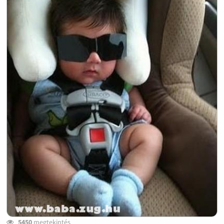
5450
megtekintés