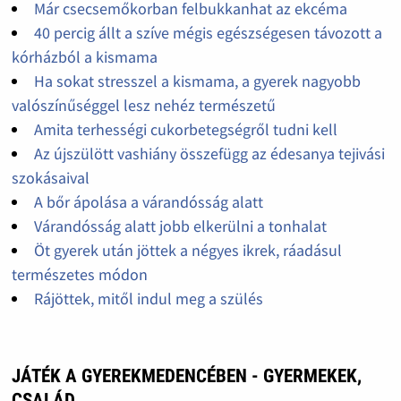
Már csecsemőkorban felbukkanhat az ekcéma
40 percig állt a szíve mégis egészségesen távozott a
kórházból a kismama
Ha sokat stresszel a kismama, a gyerek nagyobb
valószínűséggel lesz nehéz természetű
Amita terhességi cukorbetegségről tudni kell
Az újszülött vashiány összefügg az édesanya tejivási
szokásaival
A bőr ápolása a várandósság alatt
Várandósság alatt jobb elkerülni a tonhalat
Öt gyerek után jöttek a négyes ikrek, ráadásul
természetes módon
Rájöttek, mitől indul meg a szülés
JÁTÉK A GYEREKMEDENCÉBEN - GYERMEKEK,
CSALÁD