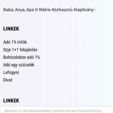
Baba, Anya, Apa © Mátrix Közhasznú Alapítvány -
LINKEK
Adó 1% Infók
Szja 1+1 felajánlás
Bohócdoktor adó 1%
Adó egy százalék
Lefogyni
Divat
LINKEK
Oldalainkon és mobil alkalmazásainkban cookie-kat használunk felhasználói élmény