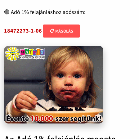
🔴 Adó 1% felajánláshoz adószám:
18472273-1-06
📋 MÁSOLÁS