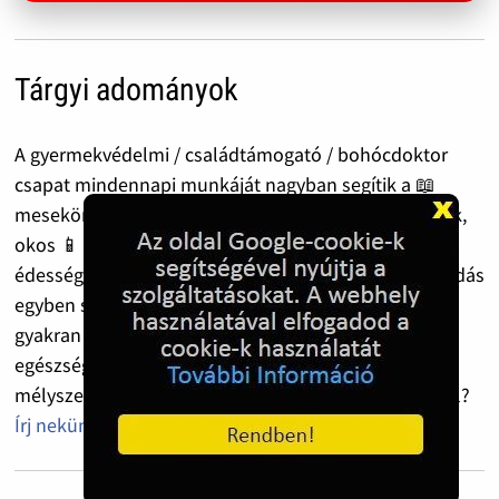
Tárgyi adományok
A gyermekvédelmi / családtámogató / bohócdoktor
csapat mindennapi munkáját nagyban segítik a 📖
mesekönyvek, 🧸 játékok, foglalkoztató ✍️📒 füzetek,
okos 📱 eszközök, valamint a tartós élelmiszerek, 🥫
édességek 🍬 és apró finomságok. A bohócdoktorkodás
egyben szociális segítségnyújtás is: az adományok
gyakran rászoruló családokhoz, kisgyermekekhez,
egészségügyi dolgozókhoz, sőt olykor
mélyszegénységben élőkhöz is eljutnak. 🤍 Segítenél?
Írj nekünk!