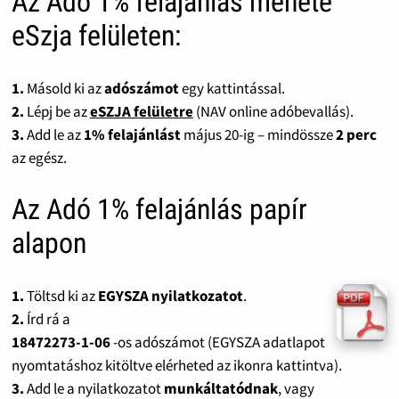
Az Adó 1% felajánlás menete
eSzja felületen:
1.
Másold ki az
adószámot
egy kattintással.
2.
Lépj be az
eSZJA felületre
(NAV online adóbevallás).
3.
Add le az
1% felajánlást
május 20-ig – mindössze
2 perc
az egész.
Az Adó 1% felajánlás papír
alapon
1.
Töltsd ki az
EGYSZA nyilatkozatot
.
2.
Írd rá a
18472273-1-06
-os adószámot (EGYSZA adatlapot
nyomtatáshoz kitöltve elérheted az ikonra kattintva).
3.
Add le a nyilatkozatot
munkáltatódnak
, vagy