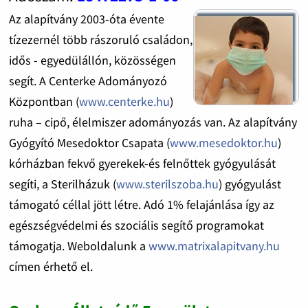
Az alapítvány 2003-óta évente
tízezernél több rászoruló családon,
idős - egyedülállón, közösségen
segít. A Centerke Adományozó
Központban (
www.centerke.hu
)
ruha – cipő, élelmiszer adományozás van. Az alapítvány
Gyógyító Mesedoktor Csapata (
www.mesedoktor.hu
)
kórházban fekvő gyerekek-és felnőttek gyógyulását
segíti, a Sterilházuk (
www.sterilszoba.hu
) gyógyulást
támogató céllal jött létre. Adó 1% felajánlása így az
egészségvédelmi és szociális segítő programokat
támogatja. Weboldalunk a
www.matrixalapitvany.hu
címen érhető el.