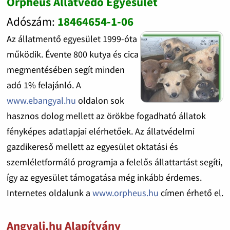
Orpheus Állatvédő Egyesület
Adószám:
18464654-1-06
Az állatmentő egyesület 1999-óta
működik. Évente 800 kutya és cica
megmentésében segít minden
adó 1% felajánló. A
www.ebangyal.hu
oldalon sok
hasznos dolog mellett az örökbe fogadható állatok
fényképes adatlapjai elérhetőek. Az állatvédelmi
gazdikereső mellett az egyesület oktatási és
szemléletformáló programja a felelős állattartást segíti,
így az egyesület támogatása még inkább érdemes.
Internetes oldalunk a
www.orpheus.hu
címen érhető el.
Angyali.hu Alapítvány