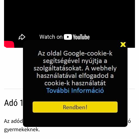
Adó 1% Gyermekvédelemre
Az adód 1%-a mosolyt, erőt és reményt ad a rászoruló
gyermekeknek.