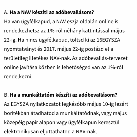
A.
Ha a NAV készíti az adóbevallásom?
Ha van ügyfélkapud, a NAV eszja oldalán online is
rendelkezhetsz az 1%-ról néhány kattintással május
22-ig. Ha nincs ügyfélkapud, töltsd ki az 16EGYSZA
nyomtatványt és 2017. május 22-ig postázd el a
területileg illetékes NAV-nak. Az adóbevallás-tervezet
online javítása közben is lehetőséged van az 1%-ról
rendelkezni.
B.
Ha a munkáltatóm készíti az adóbevallásom?
Az EGYSZA nyilatkozatot legkésőbb május 10-ig lezárt
borítékban átadhatod a munkáltatódnak, vagy május
közepéig papír alapon vagy ügyfélkapun keresztül
elektronikusan eljuttathatod a NAV-nak.