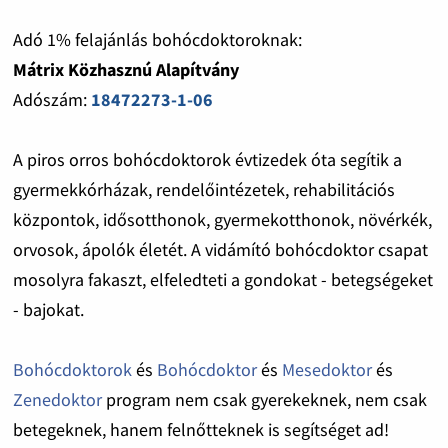
Adó 1% felajánlás bohócdoktoroknak:
Mátrix Közhasznú Alapítvány
Adószám:
18472273-1-06
A piros orros bohócdoktorok évtizedek óta segítik a
gyermekkórházak, rendelőintézetek, rehabilitációs
központok, idősotthonok, gyermekotthonok, növérkék,
orvosok, ápolók életét. A vidámító bohócdoktor csapat
mosolyra fakaszt, elfeledteti a gondokat - betegségeket
- bajokat.
Bohócdoktorok
és
Bohócdoktor
és
Mesedoktor
és
Zenedoktor
program nem csak gyerekeknek, nem csak
betegeknek, hanem felnőtteknek is segítséget ad!