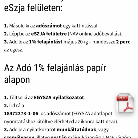
eSzja felületen:
1.
Másold ki az
adószámot
egy kattintással.
2.
Lépj be az
eSZJA felületre
(NAV online adóbevallás).
3.
Add le az
1% felajánlást
május 20-ig – mindössze
2 perc
az egész.
Az Adó 1% felajánlás papír
alapon
1.
Töltsd ki az
EGYSZA nyilatkozatot
.
2.
Írd rá a
18472273-1-06
-os adószámot (EGYSZA adatlapot
nyomtatáshoz kitöltve elérheted az ikonra kattintva).
3.
Add le a nyilatkozatot
munkáltatódnak
, vagy
személyesen
, illetve
postán
május közepéig a NAV részére.