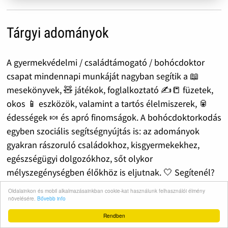
Tárgyi adományok
A gyermekvédelmi / családtámogató / bohócdoktor
csapat mindennapi munkáját nagyban segítik a 📖
mesekönyvek, 🧸 játékok, foglalkoztató ✍️📒 füzetek,
okos 📱 eszközök, valamint a tartós élelmiszerek, 🥫
édességek 🍬 és apró finomságok. A bohócdoktorkodás
egyben szociális segítségnyújtás is: az adományok
gyakran rászoruló családokhoz, kisgyermekekhez,
egészségügyi dolgozókhoz, sőt olykor
mélyszegénységben élőkhöz is eljutnak. 🤍 Segítenél?
Írj nekünk!
Oldalainkon és mobil alkalmazásainkban cookie-kat használunk felhasználói élmény
növelésére.
Bővebb info
Rendben