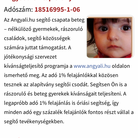
Adószám:
18516995-1-06
Az Angyali.hu segítő csapata beteg
– nélkülöző gyermekek, rászoruló
családok, segítő közösségek
számára juttat támogatást. A
jótékonysági szervezet
kívánságteljesítő programja a
www.angyali.hu
oldalon
ismerhető meg. Az adó 1% felajánlókkal közösen
tesznek az alapítvány segítői csodát. Segítsen Ön is a
rászoruló és beteg gyerekek kívánságait teljesíteni. A
legapróbb adó 1% felajánlás is óriási segítség, így
minden adó egy százalék felajánlók fontos részt vállal a
segítő tevékenységekben.