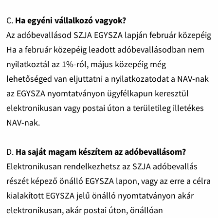
C.
Ha egyéni vállalkozó vagyok?
Az adóbevallásod SZJA EGYSZA lapján február közepéig
Ha a február közepéig leadott adóbevallásodban nem
nyilatkoztál az 1%-ról, május közepéig még
lehetőséged van eljuttatni a nyilatkozatodat a NAV-nak
az EGYSZA nyomtatványon ügyfélkapun keresztül
elektronikusan vagy postai úton a területileg illetékes
NAV-nak.
D.
Ha saját magam készítem az adóbevallásom?
Elektronikusan rendelkezhetsz az SZJA adóbevallás
részét képező önálló EGYSZA lapon, vagy az erre a célra
kialakított EGYSZA jelű önálló nyomtatványon akár
elektronikusan, akár postai úton, önállóan