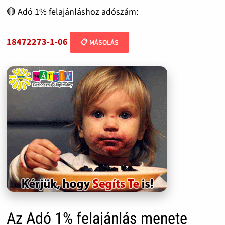
🔴 Adó 1% felajánláshoz adószám:
18472273-1-06
📋 MÁSOLÁS
Az Adó 1% felajánlás menete