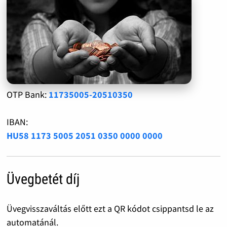
OTP Bank:
11735005-20510350
IBAN:
HU58 1173 5005 2051 0350 0000 0000
Üvegbetét díj
Üvegvisszaváltás előtt ezt a QR kódot csippantsd le az
automatánál.